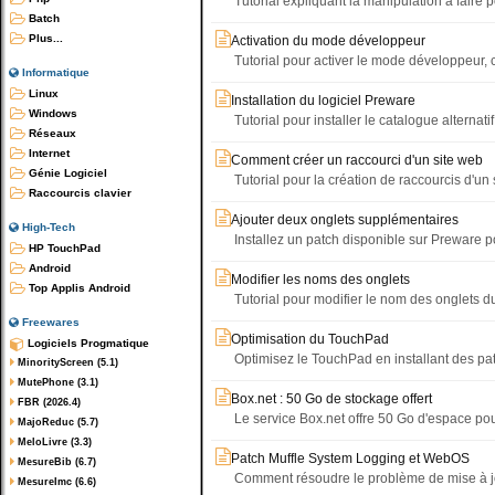
Tutorial expliquant la manipulation à faire
Batch
Plus...
Activation du mode développeur
Tutorial pour activer le mode développeur, c
Informatique
Linux
Installation du logiciel Preware
Windows
Tutorial pour installer le catalogue alternat
Réseaux
Internet
Comment créer un raccourci d'un site web
Génie Logiciel
Tutorial pour la création de raccourcis d'un
Raccourcis clavier
Ajouter deux onglets supplémentaires
High-Tech
Installez un patch disponible sur Preware 
HP TouchPad
Android
Modifier les noms des onglets
Top Applis Android
Tutorial pour modifier le nom des onglets d
Freewares
Optimisation du TouchPad
Logiciels Progmatique
Optimisez le TouchPad en installant des pa
MinorityScreen (5.1)
MutePhone (3.1)
Box.net : 50 Go de stockage offert
FBR (2026.4)
Le service Box.net offre 50 Go d'espace pou
MajoReduc (5.7)
MeloLivre (3.3)
Patch Muffle System Logging et WebOS
MesureBib (6.7)
Comment résoudre le problème de mise à jou
MesureImc (6.6)