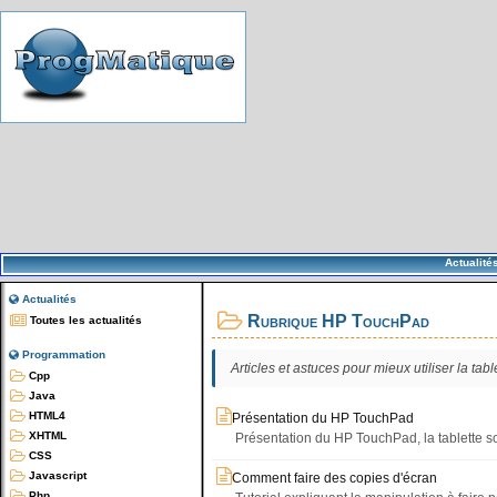
Actualité
Actualités
Rubrique HP TouchPad
Toutes les actualités
Programmation
Articles et astuces pour mieux utiliser la ta
Cpp
Java
HTML4
Présentation du HP TouchPad
XHTML
Présentation du HP TouchPad, la tablette 
CSS
Javascript
Comment faire des copies d'écran
Php