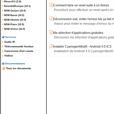
MesureFit (2.6)
Comment faire un reset suite à un freeze
NotesDeMusique (10.1)
Procédure pour effectuer un reset après u
NDM-Guitare (10.0)
NDM-Basse (10.0)
Déconnexion usb, éviter l'erreur Aïe ça fait 
NDM-Ukulele (10.0)
Astuce pour éviter le message d'erreur d
NDM-Piano (10.0)
NDM-Violon (10.0)
Ma sélection d'applications gratuites
Services
Découvrez ma sélection d'applications gra
Outils IP
Installer CyanogenMod9 - Android 4.0 ICS
Télécommande freebox
Installation de Android 4.0 CyanogenMod9
Conversion d'url courte
Vidéos
Documentations
Tous les documents