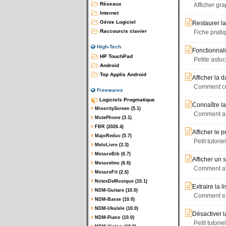
Réseaux
Afficher g
Internet
Génie Logiciel
Restaurer la
Raccourcis clavier
Fiche prati
High-Tech
Fonctionnal
HP TouchPad
Petite astu
Android
Top Applis Android
Afficher la 
Comment con
Freewares
Logiciels Progmatique
Connaître la
MinorityScreen (5.1)
Comment aff
MutePhone (3.1)
FBR (2026.4)
Afficher le p
MajoReduc (5.7)
Petit tutori
MeloLivre (3.3)
MesureBib (6.7)
Afficher un s
MesureImc (6.6)
Comment aff
MesureFit (2.6)
NotesDeMusique (10.1)
Extraire la l
NDM-Guitare (10.0)
Comment ext
NDM-Basse (10.0)
NDM-Ukulele (10.0)
Désactiver l
NDM-Piano (10.0)
Petit tutori