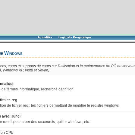
Actualités
Logiciels Progmatique
ue Windows
tuces, cours et supports de cours sur l'utilisation et la maintenance de PC ou serveur
, Windows XP, Vista et Seven)
ormatique
e de termes informatique, recherche definition
fichier .reg
n de fichier reg : les fichiers permettant de modifier le registre windows
avec Rundll
de rundll pour creer des raccourcis, quitter windows, etc...
ion CPU