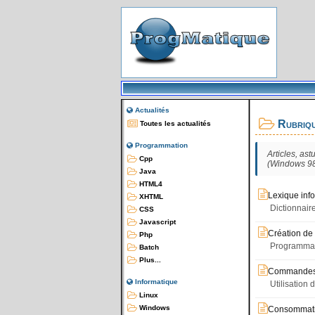
Actualités
Rubriq
Toutes les actualités
Programmation
Articles, as
Cpp
(Windows 98
Java
HTML4
Lexique inf
XHTML
Dictionnair
CSS
Javascript
Création de 
Php
Programmatio
Batch
Plus...
Commandes 
Informatique
Utilisation 
Linux
Windows
Consommat