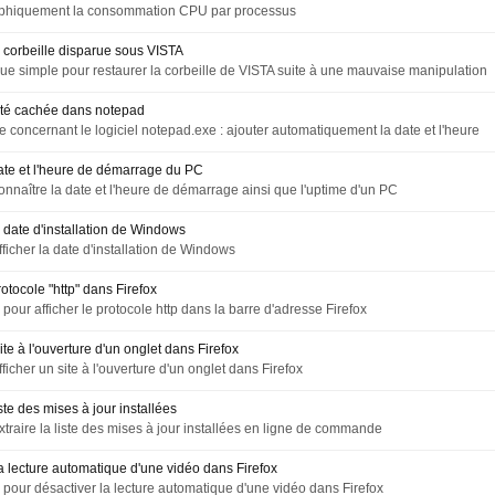
raphiquement la consommation CPU par processus
 corbeille disparue sous VISTA
que simple pour restaurer la corbeille de VISTA suite à une mauvaise manipulation
ité cachée dans notepad
ce concernant le logiciel notepad.exe : ajouter automatiquement la date et l'heure
date et l'heure de démarrage du PC
naître la date et l'heure de démarrage ainsi que l'uptime d'un PC
 date d'installation de Windows
icher la date d'installation de Windows
rotocole "http" dans Firefox
el pour afficher le protocole http dans la barre d'adresse Firefox
ite à l'ouverture d'un onglet dans Firefox
icher un site à l'ouverture d'un onglet dans Firefox
iste des mises à jour installées
raire la liste des mises à jour installées en ligne de commande
a lecture automatique d'une vidéo dans Firefox
el pour désactiver la lecture automatique d'une vidéo dans Firefox