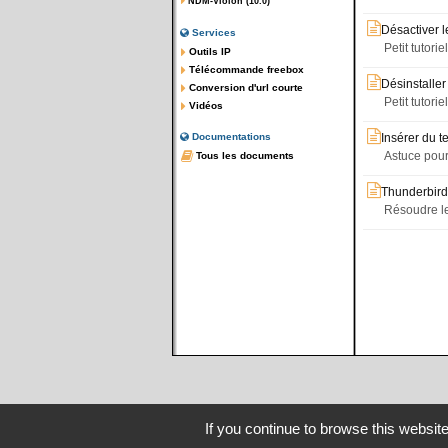
NDM-Violon (10.0)
Désactiver l
Services
Petit tutori
Outils IP
Télécommande freebox
Désinstaller
Conversion d'url courte
Petit tutor
Vidéos
Documentations
Insérer du 
Astuce pour
Tous les documents
Thunderbird
Résoudre le
If you continue to browse this website