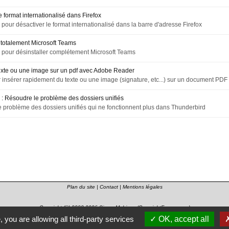
e format internationalisé dans Firefox
el pour désactiver le format internationalisé dans la barre d'adresse Firefox
 totalement Microsoft Teams
iel pour désinstaller complétement Microsoft Teams
texte ou une image sur un pdf avec Adobe Reader
 insérer rapidement du texte ou une image (signature, etc...) sur un document P
 : Résoudre le problème des dossiers unifiés
 problème des dossiers unifiés qui ne fonctionnent plus dans Thunderbird
Plan du site
|
Contact
|
Mentions légales
Copyright (©) 2003-2026
Simon Mahieux
(
CopyrightFrance.com
)
, you are allowing all third-party services
OK, accept all
HTML 5
et
CSS