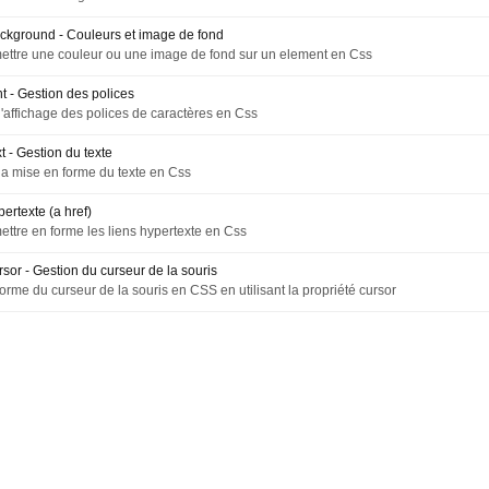
ackground - Couleurs et image de fond
ttre une couleur ou une image de fond sur un element en Css
nt - Gestion des polices
l'affichage des polices de caractères en Css
t - Gestion du texte
la mise en forme du texte en Css
pertexte (a href)
tre en forme les liens hypertexte en Css
rsor - Gestion du curseur de la souris
forme du curseur de la souris en CSS en utilisant la propriété cursor