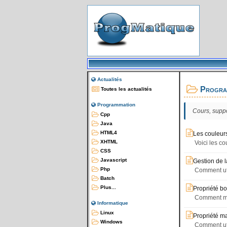
Actualités
Progra
Toutes les actualités
Programmation
Cours, suppo
Cpp
Java
HTML4
Les couleur
XHTML
Voici les c
CSS
Javascript
Gestion de 
Php
Comment uti
Batch
Plus...
Propriété bo
Comment man
Informatique
Linux
Propriété m
Windows
Comment uti