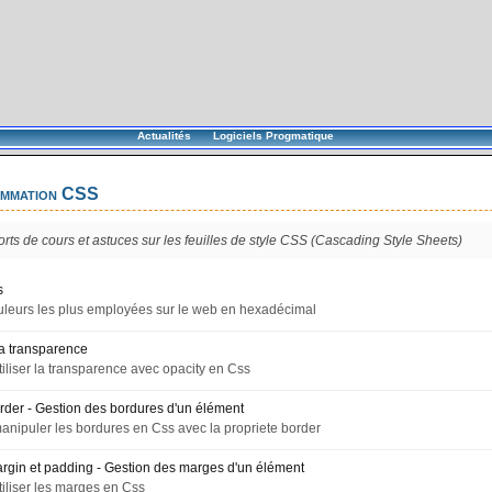
Actualités
Logiciels Progmatique
mmation CSS
rts de cours et astuces sur les feuilles de style CSS (Cascading Style Sheets)
s
ouleurs les plus employées sur le web en hexadécimal
la transparence
liser la transparence avec opacity en Css
rder - Gestion des bordures d'un élément
ipuler les bordures en Css avec la propriete border
argin et padding - Gestion des marges d'un élément
liser les marges en Css