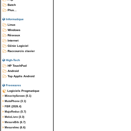
Batch
Plus...
Informatique
Linux
Windows
Réseaux
Internet
Génie Logiciel
Raccourcis clavier
High-Tech
HP TouchPad
Android
Top Applis Android
Freewares
Logiciels Progmatique
MinorityScreen (5.1)
MutePhone (3.1)
FBR (2026.4)
MajoReduc (5.7)
MeloLivre (3.3)
MesureBib (6.7)
MesureImc (6.6)