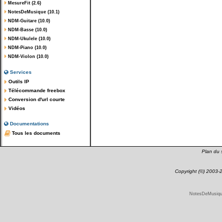
MesureFit (2.6)
NotesDeMusique (10.1)
NDM-Guitare (10.0)
NDM-Basse (10.0)
NDM-Ukulele (10.0)
NDM-Piano (10.0)
NDM-Violon (10.0)
Services
Outils IP
Télécommande freebox
Conversion d'url courte
Vidéos
Documentations
Tous les documents
Plan du s
Copyright (©) 2003
NotesDeMusique