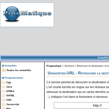
Actualité
Actualités
Progmatique
> Services >
Retrouver la destination d'un
Toutes les actualités
Unshorten URL - Retrouver la desti
Programmation
Ce service permet de découvrir la destination d'u
Cpp
L'url courte est très en vogue sur les réseaux 
Java
HTML4
retrouver la destination qui se cache derrière une 
XHTML
...), indiquez l'url dans le formulaire ci-dessous.
CSS
Javascript
Php