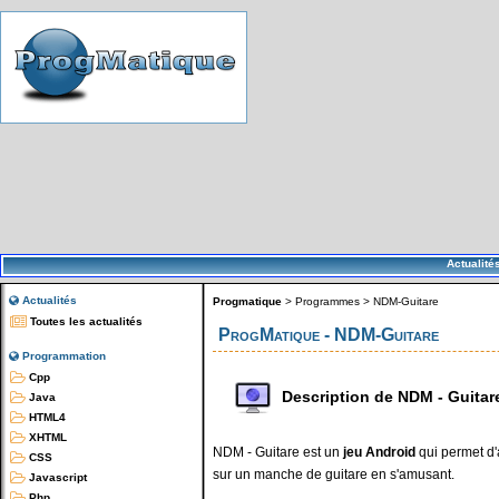
Actualité
Actualités
Progmatique
>
Programmes
>
NDM-Guitare
Toutes les actualités
ProgMatique - NDM-Guitare
Programmation
Cpp
Description de NDM - Guitar
Java
HTML4
XHTML
NDM - Guitare est un
jeu Android
qui permet d'
CSS
sur un manche de guitare en s'amusant.
Javascript
Php