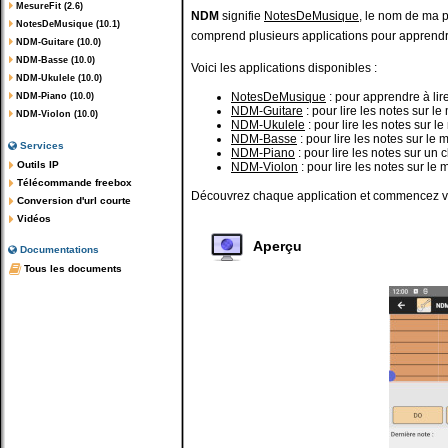
MesureFit (2.6)
NDM
signifie
NotesDeMusique
, le nom de ma 
NotesDeMusique (10.1)
comprend plusieurs applications pour apprendre 
NDM-Guitare (10.0)
NDM-Basse (10.0)
Voici les applications disponibles :
NDM-Ukulele (10.0)
NotesDeMusique
: pour apprendre à lire
NDM-Piano (10.0)
NDM-Guitare
: pour lire les notes sur l
NDM-Violon (10.0)
NDM-Ukulele
: pour lire les notes sur 
NDM-Basse
: pour lire les notes sur le
Services
NDM-Piano
: pour lire les notes sur un 
Outils IP
NDM-Violon
: pour lire les notes sur le
Télécommande freebox
Découvrez chaque application et commencez vo
Conversion d'url courte
Vidéos
Aperçu
Documentations
Tous les documents