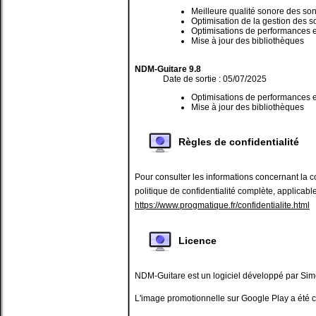
Meilleure qualité sonore des so
Optimisation de la gestion des s
Optimisations de performances e
Mise à jour des bibliothèques
NDM-Guitare 9.8
Date de sortie : 05/07/2025
Optimisations de performances e
Mise à jour des bibliothèques
NDM-Guitare 9.7
Règles de confidentialité
Date de sortie : 08/06/2025
Optimisations de performances e
Mise à jour des bibliothèques
Pour consulter les informations concernant la con
politique de confidentialité complète, applica
NDM-Guitare 9.6
https://www.progmatique.fr/confidentialite.html
Date de sortie : 12/05/2025
Optimisations de performances e
Licence
Mise à jour des bibliothèques
NDM-Guitare 9.5
NDM-Guitare est un logiciel développé par Si
Date de sortie : 15/04/2025
Optimisations de performances e
L'image promotionnelle sur Google Play a été 
Mise à jour des bibliothèques