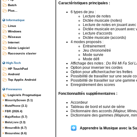
Caractéristiques principales :
Batch
Plus...
6 types de jeu :
Lecture de notes
Dictée musicale (notes)
Informatique
Lecture de notes en jouant avec 
Linux
Dictée musicale en jouant avec v
Windows
Lecture d'accords
Réseaux
Dictée musicale (accords)
4 modes proposés :
Internet
Entrainement
Génie Logiciel
Jeu chronométré
Raccourcis clavier
Mode survie
Mode défi
Affichage des notes :
Do Ré Mi Fa Sol L
High-Tech
Option pour inverser les cordes
HP TouchPad
Option pour afficher/cacher les frettes
Android
Possibilité de travailler sur une seule c
Top Applis Android
Possibilité de travailler sur une gamme e
Enregistrement des scores
Freewares
Fonctionnalités supplémentaires :
Logiciels Progmatique
MinorityScreen (5.1)
Accordeur
MutePhone (3.1)
Tableau de bord et suivi de série
Dictionnaire des accords
(Majeur, Mineu
FBR (2026.4)
Dictionnaire des gammes
(Majeure, min
MajoReduc (5.7)
MeloLivre (3.3)
Apprendre la Musique avec la S
MesureBib (6.7)
MesureImc (6.6)