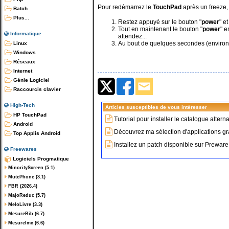
Pour redémarrez le
TouchPad
après un freeze,
Batch
Plus...
Restez appuyé sur le bouton "
power
" e
Tout en maintenant le bouton "
power
" e
Informatique
attendez...
Au bout de quelques secondes (environ
Linux
Windows
Réseaux
Internet
Génie Logiciel
Raccourcis clavier
High-Tech
Articles susceptibles de vous intéresser
HP TouchPad
Tutorial pour installer le catalogue altern
Android
Découvrez ma sélection d'applications g
Top Applis Android
Installez un patch disponible sur Prewar
Freewares
Logiciels Progmatique
MinorityScreen (5.1)
MutePhone (3.1)
FBR (2026.4)
MajoReduc (5.7)
MeloLivre (3.3)
MesureBib (6.7)
MesureImc (6.6)