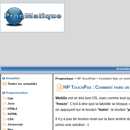
Actualité
Actualités
Progmatique
>
HP TouchPad
>
Comment faire un reset
Toutes les actualités
HP TouchPad : Comment faire un r
Programmation
WebOs
est un très bon OS, mais comme tout syst
Cpp
"
freeze
". C'est à dire que la tablette se bloque,
Java
HTML4
en appuyant sur le bouton "
home
", le bouton "
p
XHTML
Il n'y a pas de bouton reset sur la face arrière 
CSS
prévu une solution :-)
Javascript
Php