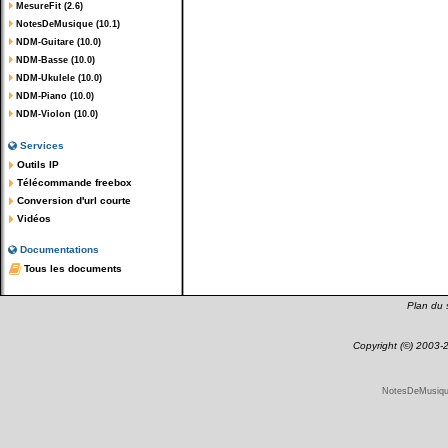
MesureFit (2.6)
NotesDeMusique (10.1)
NDM-Guitare (10.0)
NDM-Basse (10.0)
NDM-Ukulele (10.0)
NDM-Piano (10.0)
NDM-Violon (10.0)
Services
Outils IP
Télécommande freebox
Conversion d'url courte
Vidéos
Documentations
Tous les documents
Plan du s
Copyright (©) 2003
NotesDeMusique