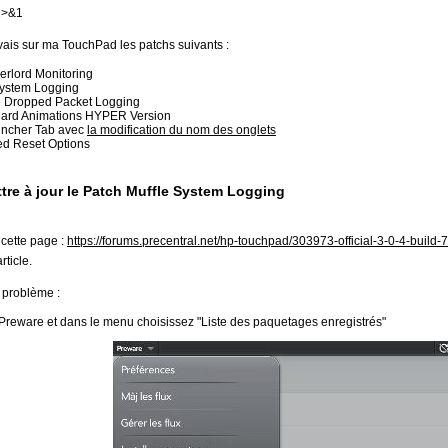
2>&1
avais sur ma TouchPad les patchs suivants :
rlord Monitoring
System Logging
Dropped Packet Logging
Card Animations HYPER Version
ncher Tab avec
la modification du nom des onglets
d Reset Options
tre à jour le Patch Muffle System Logging
cette page :
https://forums.precentral.net/hp-touchpad/303973-official-3-0-4-buil
rticle.
e problème :
Preware et dans le menu choisissez "Liste des paquetages enregistrés"