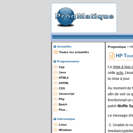
Actualités
Progmatique
>
H
Toutes les actualités
HP Touc
Programmation
La
mise à jour
Cpp
cette
actu
, j'av
Java
HTML4
la mise à jour.
XHTML
Au moment de fai
CSS
afin de voir ce 
Javascript
Php
fonctionnait un 
Batch
patch
Muffle S
Plus...
Le message d'er
Informatique
-1: Unable to 
Linux
Windows
/media/cryptofs