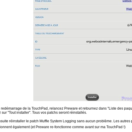
e redémarrage de la TouchPad, relancez Preware et retournez dans "Liste des paqu
sur "Tout installer". Tous vos patchs seront réinstallés.
uite réinstaller le patch Muffle System Logging sans aucun problème. Les autres p
ionnent également (et Preware re-fonctionne comme avant sur ma TouchPad !)