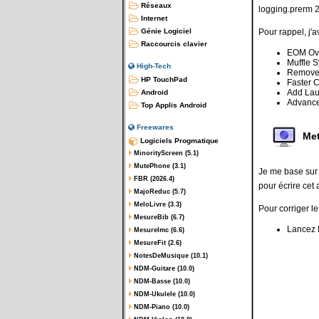
Réseaux
logging.prerm 
Internet
Pour rappel, j'
Génie Logiciel
Raccourcis clavier
EOM Ove
Muffle 
High-Tech
Remove 
HP TouchPad
Faster 
Add Lau
Android
Advance
Top Applis Android
Freewares
Met
Logiciels Progmatique
MinorityScreen (5.1)
MutePhone (3.1)
Je me base sur 
FBR (2026.4)
pour écrire cet a
MajoReduc (5.7)
MeloLivre (3.3)
Pour corriger l
MesureBib (6.7)
Lancez 
MesureImc (6.6)
MesureFit (2.6)
NotesDeMusique (10.1)
NDM-Guitare (10.0)
NDM-Basse (10.0)
NDM-Ukulele (10.0)
NDM-Piano (10.0)