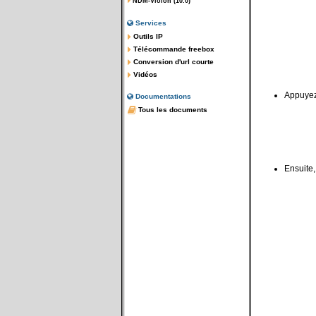
NDM-Violon (10.0)
Services
Outils IP
Télécommande freebox
Conversion d'url courte
Vidéos
Appuyez 
Documentations
Tous les documents
Ensuite,