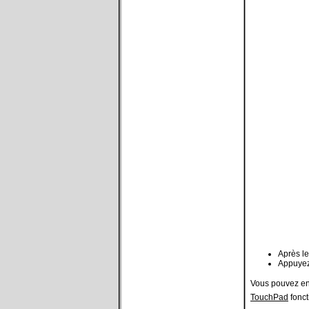
Après l
Appuyez 
Vous pouvez ens
TouchPad
fonct