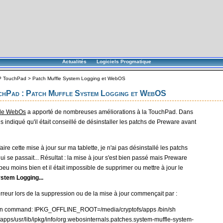
Actualités
Logiciels Progmatique
P TouchPad
>
Patch Muffle System Logging et WebOS
hPad : Patch Muffle System Logging et WebOS
 de WebOs
a apporté de nombreuses améliorations à la TouchPad. Dans
ais indiqué qu'il était conseillé de désinstaller les patchs de Preware avant
re cette mise à jour sur ma tablette, je n'ai pas désinstallé les patchs
qui se passait... Résultat : la mise à jour s'est bien passé mais Preware
peu moins bien et il était impossible de supprimer ou mettre à jour le
ystem Logging...
reur lors de la suppression ou de la mise à jour commençait par :
run command: IPKG_OFFLINE_ROOT=/media/cryptofs/apps /bin/sh
/apps/usr/lib/ipkg/info/org.webosinternals.patches.system-muffle-system-