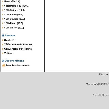
MesureFit (2.6)
NotesDeMusique (10.1)
NDM-Guitare (10.0)
NDM-Basse (10.0)
NDM-Ukulele (10.0)
NDM-Piano (10.0)
NDM-Violon (10.0)
Services
Outils IP
Télécommande freebox
Conversion d'url courte
Vidéos
Documentations
Tous les documents
Plan du s
Copyright (©) 2003
NotesDeMusique