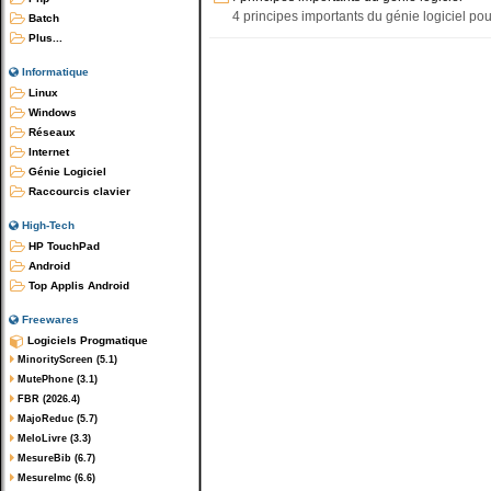
4 principes importants du génie logiciel p
Batch
Plus...
Informatique
Linux
Windows
Réseaux
Internet
Génie Logiciel
Raccourcis clavier
High-Tech
HP TouchPad
Android
Top Applis Android
Freewares
Logiciels Progmatique
MinorityScreen (5.1)
MutePhone (3.1)
FBR (2026.4)
MajoReduc (5.7)
MeloLivre (3.3)
MesureBib (6.7)
MesureImc (6.6)