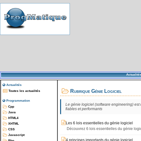
Actualité
Actualités
Rubrique Génie Logiciel
Toutes les actualités
Programmation
Le génie logiciel (software engineering) est
Cpp
fiables et performants
Java
HTML4
Les 6 lois essentielles du génie logiciel
XHTML
Découvrez 6 lois essentielles du génie logi
CSS
Javascript
4 principes importants du génie logiciel
Php