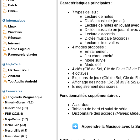
Caractéristiques principales :
Batch
Plus...
7 types de jeu :
Lecture de notes
Dictée musicale (notes)
Informatique
Lecture de notes en jouant avec 
Linux
Dictée musicale en jouant avec v
Windows
Lecture d'accords
Réseaux
Dictée musicale (accords)
Lecture d'intervalles
Internet
4 modes proposés :
Génie Logiciel
Entrainement
Raccourcis clavier
Jeu chronométré
Mode survie
Mode défi
High-Tech
4 clés (Clé de Sol, Clé de Fa et Clé de 
HP TouchPad
4 octaves
Android
5 options de jeux (Clé de Sol, Clé de Fa
Top Applis Android
Affichage des notes :
Do Ré Mi Fa Sol L
Enregistrement des scores
Freewares
Fonctionnalités supplémentaires :
Logiciels Progmatique
MinorityScreen (5.1)
Accordeur
MutePhone (3.1)
Tableau de bord et suivi de série
Dictionnaire des accords
(Majeur, Mineu
FBR (2026.4)
MajoReduc (5.7)
MeloLivre (3.3)
Apprendre la Musique avec la S
MesureBib (6.7)
MesureImc (6.6)