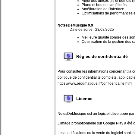
Ajout des dièses (#) et bémols (♭
Piano et boutons améliorés
Amélioration de l'interface
Optimisations de performances e
NotesDeMusique 9.9
Date de sortie : 23/08/2025
Meilleure qualité sonore des so
Optimisation de la gestion des s
Optimisations de performances e
Mise à jour des bibliothèques
Règles de confidentialité
NotesDeMusique 9.8
Date de sortie : 05/07/2025
Pour consulter les informations concernant la con
Optimisations de performances e
politique de confidentialité complète, applica
Mise à jour des bibliothèques
https://www.progmatique.fr/confidentialite.html
NotesDeMusique 9.7
Date de sortie : 08/06/2025
Licence
Optimisations de performances e
Mise à jour des bibliothèques
NotesDeMusique est un logiciel développé pa
NotesDeMusique 9.6
Date de sortie : 12/05/2025
L'image promotionnelle sur Google Play a été 
Optimisations de performances e
Les modifications ou la vente du logiciel sont in
Mise à jour des bibliothèques