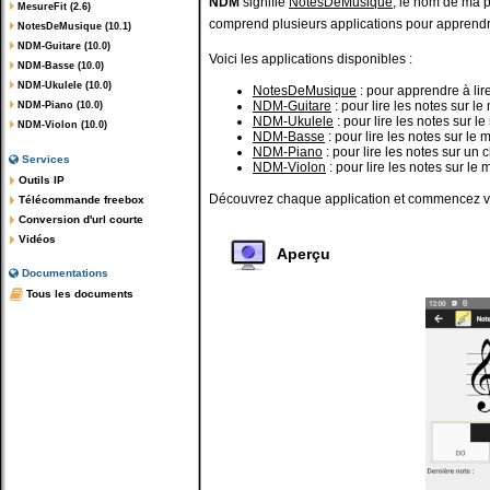
NDM
signifie
NotesDeMusique
, le nom de ma 
MesureFit (2.6)
comprend plusieurs applications pour apprendre 
NotesDeMusique (10.1)
NDM-Guitare (10.0)
Voici les applications disponibles :
NDM-Basse (10.0)
NDM-Ukulele (10.0)
NotesDeMusique
: pour apprendre à lire
NDM-Guitare
: pour lire les notes sur l
NDM-Piano (10.0)
NDM-Ukulele
: pour lire les notes sur 
NDM-Violon (10.0)
NDM-Basse
: pour lire les notes sur le
NDM-Piano
: pour lire les notes sur un 
Services
NDM-Violon
: pour lire les notes sur le
Outils IP
Découvrez chaque application et commencez vo
Télécommande freebox
Conversion d'url courte
Vidéos
Aperçu
Documentations
Tous les documents