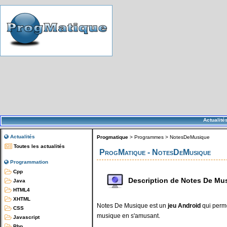
Actualité
Actualités
Progmatique
>
Programmes
>
NotesDeMusique
Toutes les actualités
ProgMatique - NotesDeMusique
Programmation
Cpp
Description de Notes De Mu
Java
HTML4
XHTML
Notes De Musique est un
jeu Android
qui perme
CSS
musique en s'amusant.
Javascript
Php