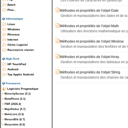
Les chaines de caracteres en javascript
Batch
Plus...
Méthodes et propriétés de l'objet Date
Gestion et manipulations des dates et de la
Informatique
Linux
Méthodes et propriétés de l'objet Math
Windows
Utilisation des fonctions mathématique en j
Réseaux
Internet
Méthodes et propriétés de l'objet Window
Génie Logiciel
Gestion et manipulation des fenêtres et de 
Raccourcis clavier
Méthodes et propriétés de l'objet Array
High-Tech
Gestion et manipulations des tableaux en j
HP TouchPad
Android
Méthodes et propriétés de l'objet String
Top Applis Android
Gestion et manipulations des chaines de car
Freewares
Logiciels Progmatique
MinorityScreen (5.1)
MutePhone (3.1)
FBR (2026.4)
MajoReduc (5.7)
MeloLivre (3.3)
MesureBib (6.7)
MesureImc (6.6)