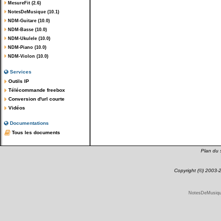
MesureFit (2.6)
NotesDeMusique (10.1)
NDM-Guitare (10.0)
NDM-Basse (10.0)
NDM-Ukulele (10.0)
NDM-Piano (10.0)
NDM-Violon (10.0)
Services
Outils IP
Télécommande freebox
Conversion d'url courte
Vidéos
Documentations
Tous les documents
Plan du s
Copyright (©) 2003
NotesDeMusique