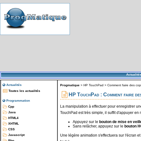
Actualité
Actualités
Progmatique
>
HP TouchPad
>
Comment faire des cop
Toutes les actualités
HP TouchPad : Comment faire des
Programmation
La manipulation à effectuer pour enregistrer u
Cpp
TouchPad est très simple, il suffit d'appuyer e
Java
HTML4
Appuyez sur le
bouton de mise en veill
XHTML
Sans relâcher, appuyez sur le
bouton 
CSS
Une légère animation s'effectuera sur l'écran et
Javascript
Php