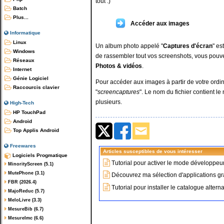
tout :)
Batch
Plus...
Accéder aux images
Informatique
Linux
Un album photo appelé "
Captures d'écran
" es
Windows
de rassembler tout vos screenshots, vous pouve
Réseaux
Photos & vidéos
.
Internet
Génie Logiciel
Pour accéder aux images à partir de votre ord
Raccourcis clavier
"
screencaptures
". Le nom du fichier contient l
plusieurs.
High-Tech
HP TouchPad
Android
Top Applis Android
Freewares
Articles susceptibles de vous intéresser
Logiciels Progmatique
Tutorial pour activer le mode développeur
MinorityScreen (5.1)
MutePhone (3.1)
Découvrez ma sélection d'applications g
FBR (2026.4)
Tutorial pour installer le catalogue altern
MajoReduc (5.7)
MeloLivre (3.3)
MesureBib (6.7)
MesureImc (6.6)