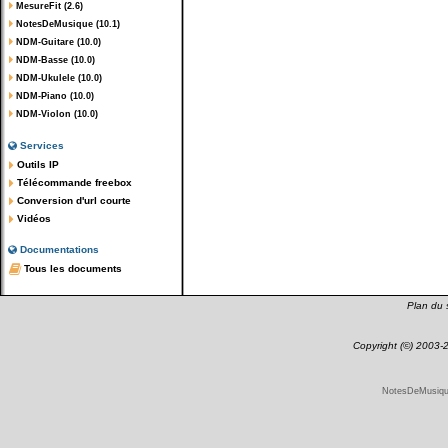
MesureFit (2.6)
NotesDeMusique (10.1)
NDM-Guitare (10.0)
NDM-Basse (10.0)
NDM-Ukulele (10.0)
NDM-Piano (10.0)
NDM-Violon (10.0)
Services
Outils IP
Télécommande freebox
Conversion d'url courte
Vidéos
Documentations
Tous les documents
Plan du s
Copyright (©) 2003
NotesDeMusique