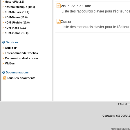
MesureFit (2.6)
Visual Studio Code
NotesDeMusique (10.1)
Liste des raccourcis clavier pour l'éditeur
NDM-Guitare (10.0)
NDM-Basse (10.0)
Cursor
NDM-Ukulele (10.0)
Liste des raccourcis clavier pour le l'édite
NDM-Piano (10.0)
NDM-Violon (10.0)
Services
Outils IP
Télécommande freebox
Conversion d'url courte
Vidéos
Documentations
Tous les documents
Plan du s
Copyright (©) 2003
NotesDeMusique