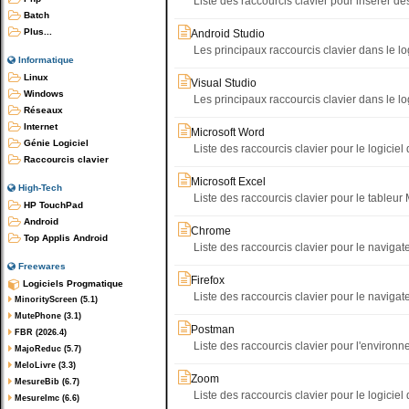
Liste des raccourcis clavier pour insérer d
Batch
Plus...
Android Studio
Les principaux raccourcis clavier dans le lo
Informatique
Linux
Visual Studio
Windows
Les principaux raccourcis clavier dans le lo
Réseaux
Internet
Microsoft Word
Génie Logiciel
Liste des raccourcis clavier pour le logiciel
Raccourcis clavier
Microsoft Excel
High-Tech
Liste des raccourcis clavier pour le tableur 
HP TouchPad
Android
Chrome
Top Applis Android
Liste des raccourcis clavier pour le navig
Freewares
Firefox
Logiciels Progmatique
Liste des raccourcis clavier pour le navigat
MinorityScreen (5.1)
MutePhone (3.1)
Postman
FBR (2026.4)
Liste des raccourcis clavier pour l'envir
MajoReduc (5.7)
MeloLivre (3.3)
Zoom
MesureBib (6.7)
Liste des raccourcis clavier pour le logicie
MesureImc (6.6)