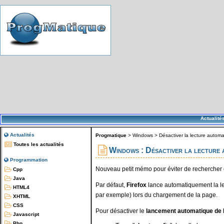
Actualité
Actualités
Progmatique
>
Windows
>
Désactiver la lecture autom
Toutes les actualités
Windows : Désactiver la lecture a
Programmation
Nouveau petit mémo pour éviter de rechercher ce
Cpp
Java
Par défaut,
Firefox
lance automatiquement la l
HTML4
par exemple) lors du chargement de la page.
XHTML
CSS
Pour désactiver le
lancement automatique de l
Javascript
Php