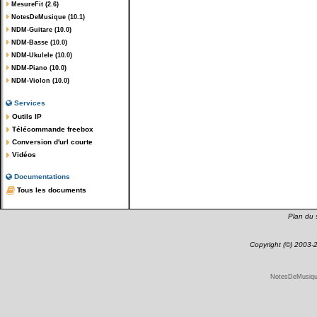
MesureFit (2.6)
NotesDeMusique (10.1)
NDM-Guitare (10.0)
NDM-Basse (10.0)
NDM-Ukulele (10.0)
NDM-Piano (10.0)
NDM-Violon (10.0)
Services
Outils IP
Télécommande freebox
Conversion d'url courte
Vidéos
Documentations
Tous les documents
Plan du s
Copyright (©) 2003
NotesDeMusique