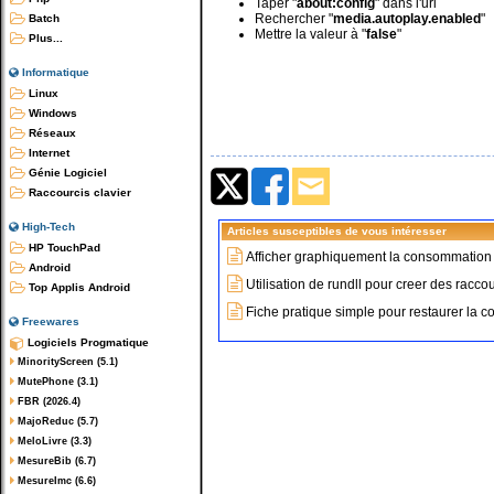
Taper "
about:config
" dans l'url
Rechercher "
media.autoplay.enabled
"
Batch
Mettre la valeur à "
false
"
Plus...
Informatique
Linux
Windows
Réseaux
Internet
Génie Logiciel
Raccourcis clavier
High-Tech
Articles susceptibles de vous intéresser
HP TouchPad
Afficher graphiquement la consommatio
Android
Utilisation de rundll pour creer des raccour
Top Applis Android
Fiche pratique simple pour restaurer la 
Freewares
Logiciels Progmatique
MinorityScreen (5.1)
MutePhone (3.1)
FBR (2026.4)
MajoReduc (5.7)
MeloLivre (3.3)
MesureBib (6.7)
MesureImc (6.6)