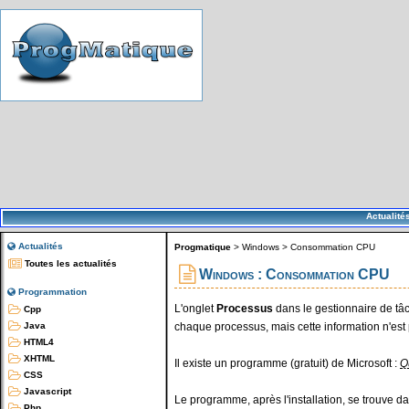
Actualité
Actualités
Progmatique
>
Windows
>
Consommation CPU
Toutes les actualités
Windows : Consommation CPU
Programmation
L'onglet
Processus
dans le gestionnaire de t
Cpp
chaque processus, mais cette information n'est
Java
HTML4
XHTML
Il existe un programme (gratuit) de Microsoft :
Q
CSS
Javascript
Le programme, après l'installation, se trouve 
Php