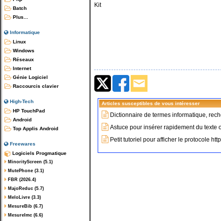
Kit
Batch
Plus...
Informatique
Linux
Windows
Réseaux
Internet
Génie Logiciel
Raccourcis clavier
High-Tech
Articles susceptibles de vous intéresser
HP TouchPad
Dictionnaire de termes informatique, rech
Android
Astuce pour insérer rapidement du texte
Top Applis Android
Petit tutoriel pour afficher le protocole ht
Freewares
Logiciels Progmatique
MinorityScreen (5.1)
MutePhone (3.1)
FBR (2026.4)
MajoReduc (5.7)
MeloLivre (3.3)
MesureBib (6.7)
MesureImc (6.6)