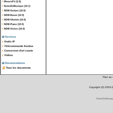
MesureFit (2.6)
NotesDeMusique (10.1)
NDM-Guitare (10.0)
NDM-Basse (10.0)
NDM-Ukulele (10.0)
NDM-Piano (10.0)
NDM-Violon (10.0)
Services
Outils IP
Télécommande freebox
Conversion d'url courte
Vidéos
Documentations
Tous les documents
Plan du s
Copyright (©) 2003
NotesDeMusique