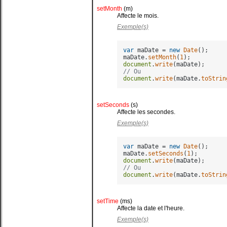
setMonth
(m)
Affecte le mois.
Exemple(s)
var
 maDate = 
new
Date
();

maDate.
setMonth
(
1
document
.
write
// Ou
document
.
write
(maDate.
toStrin
setSeconds
(s)
Affecte les secondes.
Exemple(s)
var
 maDate = 
new
Date
();

maDate.
setSeconds
(
1
document
.
write
// Ou
document
.
write
(maDate.
toStrin
setTime
(ms)
Affecte la date et l'heure.
Exemple(s)