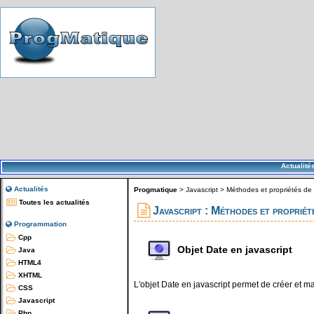
Actualité
Actualités
Progmatique
>
Javascript
>
Méthodes et propriétés de 
Toutes les actualités
Javascript : Méthodes et propriét
Programmation
Cpp
Objet Date en javascript
Java
HTML4
XHTML
L'objet Date en javascript permet de créer et m
CSS
Javascript
Php