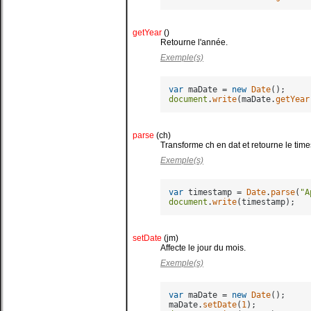
getYear
()
Retourne l'année.
Exemple(s)
var
 maDate = 
new
Date
document
.
write
(maDate.
getYear
parse
(ch)
Transforme ch en dat et retourne le tim
Exemple(s)
var
 timestamp = 
Date
.
parse
(
"A
document
.
write
setDate
(jm)
Affecte le jour du mois.
Exemple(s)
var
 maDate = 
new
Date
();

maDate.
setDate
(
1