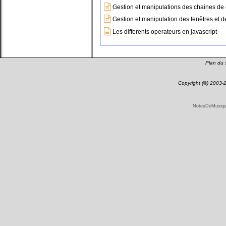
Gestion et manipulations des chaines de c
Gestion et manipulation des fenêtres et d
Les differents operateurs en javascript
Plan du s
Copyright (©) 2003
NotesDeMusique