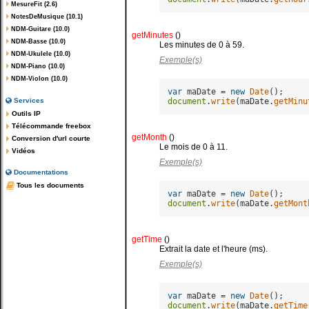
MesureFit (2.6)
NotesDeMusique (10.1)
NDM-Guitare (10.0)
getMinutes
()
NDM-Basse (10.0)
Les minutes de 0 à 59.
NDM-Ukulele (10.0)
Exemple(s)
NDM-Piano (10.0)
NDM-Violon (10.0)
var
 maDate = 
new
Date
document
.
write
(maDate.
getMinu
Services
Outils IP
Télécommande freebox
getMonth
()
Conversion d'url courte
Le mois de 0 à 11.
Vidéos
Exemple(s)
Documentations
Tous les documents
var
 maDate = 
new
Date
document
.
write
(maDate.
getMont
getTime
()
Extrait la date et l'heure (ms).
Exemple(s)
var
 maDate = 
new
Date
document
.
write
(maDate.
getTime