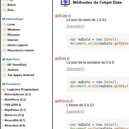
Méthodes de l'objet Date
Batch
Plus...
getDate
()
Informatique
Le jour du mois de 1 à 31.
Linux
Exemple(s)
Windows
Réseaux
var
 maDate = 
new
Date
Internet
document
.
write
(maDate.
getDate
Génie Logiciel
Raccourcis clavier
getDay
()
High-Tech
Le jour de la semaine de 0 à 6.
HP TouchPad
Exemple(s)
Android
Top Applis Android
var
 maDate = 
new
Date
Freewares
document
.
write
(maDate.
getDay
Logiciels Progmatique
MinorityScreen (5.1)
MutePhone (3.1)
getHours
()
L'heure de 0 à 23.
FBR (2026.4)
MajoReduc (5.7)
Exemple(s)
MeloLivre (3.3)
MesureBib (6.7)
var
 maDate = 
new
Date
MesureImc (6.6)
document
.
write
(maDate.
getHour