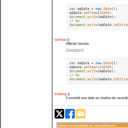
var
 maDate = 
new
Date
();

maDate.
setTime
(
1520
document
.
write
// Ou
document
.
write
(maDate.
toStrin
setYear
()
Affecte l'année.
Exemple(s)
var
 maDate = 
new
Date
();

maDate.
setYears
(
2010
document
.
write
// Ou
document
.
write
(maDate.
toStrin
toString
()
Convertit une date en chaîne de caract
Articles susceptibles de vous intéresser