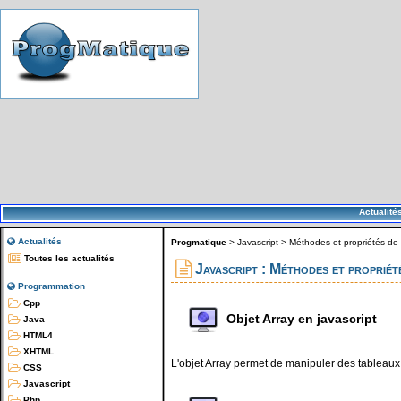
Actualité
Actualités
Progmatique
>
Javascript
>
Méthodes et propriétés de l
Toutes les actualités
Javascript : Méthodes et propriét
Programmation
Cpp
Objet Array en javascript
Java
HTML4
XHTML
L'objet Array permet de manipuler des tableaux
CSS
Javascript
Php