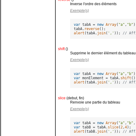
Inverse l'ordre des éléments
Exemple(s)
var
 tabA = 
new
Array
(
"a"
,
"b"
)
tabA.
reverse
alert
(tabA.
join
(
','
)); 
// Aff
shift
()
Supprime le dernier élément du tableau. 
Exemple(s)
var
 tabA = 
new
Array
(
"a"
,
"b"
var
 monElement = tabA.
shift
alert
(tabA.
join
(
','
)); 
// Aff
slice
(debut, fin)
Renvoie une partie du tableau
Exemple(s)
var
 tabA = 
new
Array
(
"a"
,
"b"
,
var
 tabB = tabA.
slice
(
2
,
4
alert
(tabB.
join
(
','
)); 
// Aff