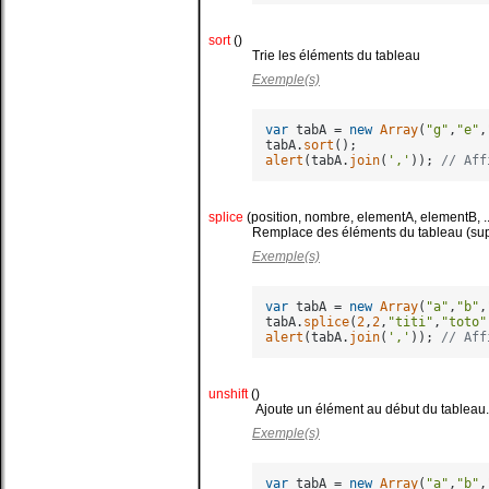
sort
()
Trie les éléments du tableau
Exemple(s)
var
 tabA = 
new
Array
(
"g"
,
"e"
,
tabA.
sort
alert
(tabA.
join
(
','
)); 
// Aff
splice
(position, nombre, elementA, elementB, ..
Remplace des éléments du tableau (supp
Exemple(s)
var
 tabA = 
new
Array
(
"a"
,
"b"
,
tabA.
splice
(
2
,
2
,
"titi"
,
"toto"
alert
(tabA.
join
(
','
)); 
// Aff
unshift
()
Ajoute un élément au début du tableau. 
Exemple(s)
var
 tabA = 
new
Array
(
"a"
,
"b"
,