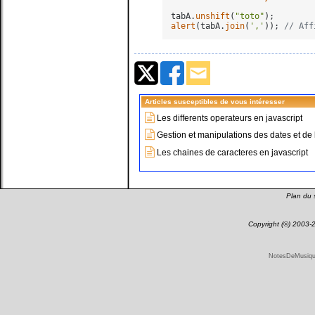
tabA.
unshift
(
"toto"
alert
(tabA.
join
(
','
)); 
// Aff
Articles susceptibles de vous intéresser
Les differents operateurs en javascript
Gestion et manipulations des dates et de 
Les chaines de caracteres en javascript
Plan du s
Copyright (©) 2003
NotesDeMusique