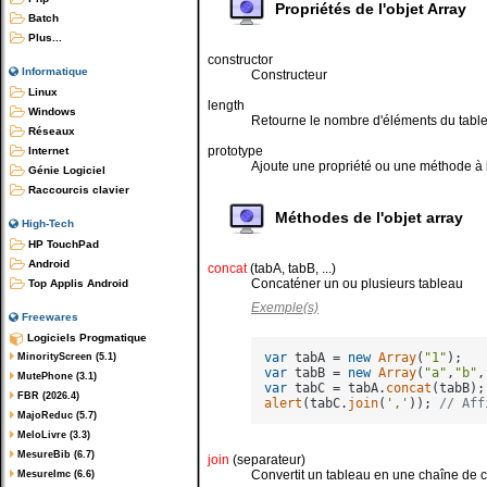
Propriétés de l'objet Array
Batch
Plus...
constructor
Informatique
Constructeur
Linux
length
Windows
Retourne le nombre d'éléments du tabl
Réseaux
prototype
Internet
Ajoute une propriété ou une méthode à l
Génie Logiciel
Raccourcis clavier
Méthodes de l'objet array
High-Tech
HP TouchPad
Android
concat
(tabA, tabB, ...)
Concaténer un ou plusieurs tableau
Top Applis Android
Exemple(s)
Freewares
Logiciels Progmatique
var
 tabA = 
new
Array
(
"1"
MinorityScreen (5.1)
var
 tabB = 
new
Array
(
"a"
,
"b"
,
MutePhone (3.1)
var
 tabC = tabA.
concat
FBR (2026.4)
alert
(tabC.
join
(
','
)); 
// Aff
MajoReduc (5.7)
MeloLivre (3.3)
MesureBib (6.7)
join
(separateur)
Convertit un tableau en une chaîne de 
MesureImc (6.6)