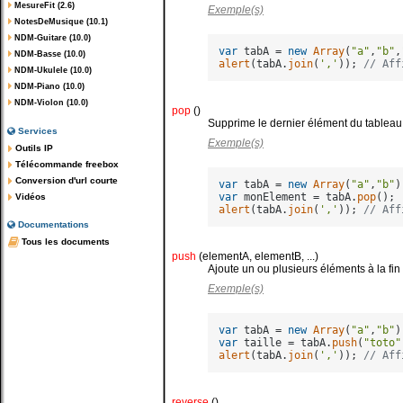
MesureFit (2.6)
Exemple(s)
NotesDeMusique (10.1)
NDM-Guitare (10.0)
var
 tabA = 
new
Array
(
"a"
,
"b"
,
NDM-Basse (10.0)
alert
(tabA.
join
(
','
)); 
// Aff
NDM-Ukulele (10.0)
NDM-Piano (10.0)
NDM-Violon (10.0)
pop
()
Supprime le dernier élément du tableau.
Services
Exemple(s)
Outils IP
Télécommande freebox
Conversion d'url courte
var
 tabA = 
new
Array
(
"a"
,
"b"
var
 monElement = tabA.
pop
Vidéos
alert
(tabA.
join
(
','
)); 
// Aff
Documentations
Tous les documents
push
(elementA, elementB, ...)
Ajoute un ou plusieurs éléments à la fin
Exemple(s)
var
 tabA = 
new
Array
(
"a"
,
"b"
var
 taille = tabA.
push
(
"toto"
alert
(tabA.
join
(
','
)); 
// Aff
reverse
()