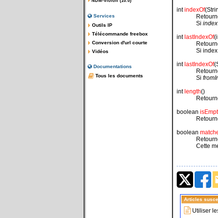
NDM-Violon (10.0)
int
indexOf
(Stri
Services
Retourne
Si
index
Outils IP
Télécommande freebox
int
lastIndexOf
(
Conversion d'url courte
Retourne
Si index
Vidéos
int
lastIndexOf
(
Documentations
Retourne
Tous les documents
Si
fromI
int
length
()
Retourne
boolean
isEmpt
Retour
boolean
match
Retour
Cette m
Articles susce
Utiliser 