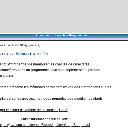
Actualités
Logiciels Progmatique
va
>
La classe String (partie 1)
 classe String (partie 1)
lang.String
permet de manipuler les chaînes de caractères.
 caractères dans un programme Java sont implémentées par une
te classe.
partie présente les méthodes permettant d'avoir des informations sur les
tie est consacrée aux méthodes permettant de modifier les objets
ger le fichier d'exemple de cet article (1 et 2)
.
Plus d'informations sur ce lien:
https://java.sun.com/javase/6/docs/api/java/lang/String.html