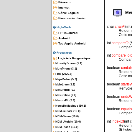
Réseaux
Internet
Mét
Génie Logiciel
Raccourcis clavier
char
charAt
(int
High-Tech
Retourne
HP TouchPad
Cette m
Android
int
compareTo
(
Top Applis Android
Compare
Freewares
int
compareToI
Logiciels Progmatique
Compare
MinorityScreen (5.1)
boolean
contai
MutePhone (3.1)
Retour
FBR (2026.4)
Cette m
MajoReduc (5.7)
boolean
starts
MeloLivre (3.3)
Renvoi
MesureBib (6.7)
MesureImc (6.6)
boolean
endsW
Retour
MesureFit (2.6)
NotesDeMusique (10.1)
boolean
equals
NDM-Guitare (10.0)
Compare
NDM-Basse (10.0)
int
indexOf
(int c
NDM-Ukulele (10.0)
Retourne
NDM-Piano (10.0)
Si
index