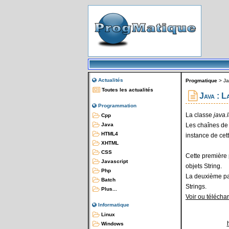
Actualités
Progmatique
>
Ja
Toutes les actualités
Java : La
Programmation
La classe
java.
Cpp
Les chaînes de
Java
HTML4
instance de cet
XHTML
CSS
Cette première 
Javascript
objets String.
Php
La deuxième par
Batch
Strings.
Plus...
Voir ou téléchar
Informatique
Linux
Windows