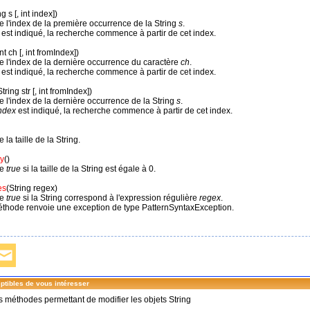
ng s [, int index])
 l'index de la première occurrence de la String
s
.
est indiqué, la recherche commence à partir de cet index.
int ch [, int fromIndex])
 l'index de la dernière occurrence du caractère
ch
.
 est indiqué, la recherche commence à partir de cet index.
String str [, int fromIndex])
 l'index de la dernière occurrence de la String
s
.
ndex
est indiqué, la recherche commence à partir de cet index.
 la taille de la String.
y
()
ne
true
si la taille de la String est égale à 0.
es
(String regex)
ne
true
si la String correspond à l'expression régulière
regex
.
éthode renvoie une exception de type PatternSyntaxException.
ptibles de vous intéresser
les méthodes permettant de modifier les objets String