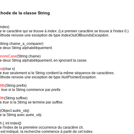
hode de la classe String
 index)
 le caractère qui se trouve à
index
. (Le premier caractère se trouve à l'index 0.)
éthode renvoie une exception de type
IndexOutOfBoundsException
.
String chaine_a_comparer)
 deux String alphabétiquement.
gnoreCase
(String chaine)
 deux String alphabétiquement, en ignorant la casse.
ns
(char s)
ne
true
seulement si le String contient la même séquence de caractères.
éthode renvoie une exception de type
NullPointerException
.
With
(String prefix)
e
true
si la String commence par
prefix
.
ith
(String suffixe)
ne
true
si la String se termine par
suffixe
.
(Object autre_obj)
 la String avec
autre_obj
.
h [, int index])
 l'index de la première occurrence du caractère ch.
est indiqué, la recherche commence à partir de cet index.