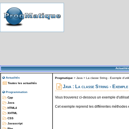
Actualité
Actualités
Progmatique
>
Java
>
La classe String - Exemple d'util
Toutes les actualités
Java : La classe String - Exemple 
Programmation
Vous trouverez ci-dessous un exemple d'utilisati
Cpp
Java
Cet exemple reprend les différentes méthodes
HTML4
XHTML
CSS
Javascript
Php