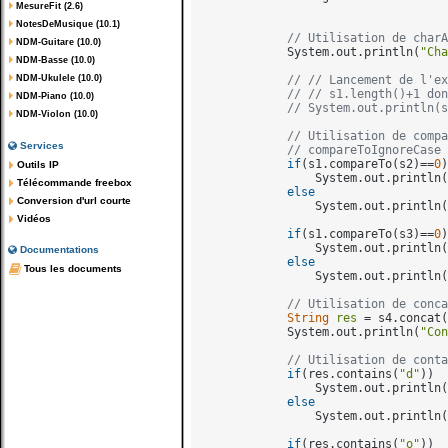
MesureFit (2.6)
NotesDeMusique (10.1)
// Utilisation de charA
NDM-Guitare (10.0)
            System.out.println(
"Cha
NDM-Basse (10.0)
NDM-Ukulele (10.0)
// // Lancement de l'ex
// // s1.length()+1 don
NDM-Piano (10.0)
// System.out.println(s
NDM-Violon (10.0)
// Utilisation de compa
Services
// compareToIgnoreCase 
if
(s1.compareTo(s2)==
0
)

Outils IP
                System.out.println(
Télécommande freebox
else
Conversion d'url courte
                System.out.println(
Vidéos
if
(s1.compareTo(s3)==
0
)

                System.out.println(
Documentations
else
Tous les documents
                System.out.println(
// Utilisation de conca
String
res
=
 s4.concat(
            System.out.println(
"Con
// Utilisation de conta
if
(res.contains(
"d"
))

                System.out.println(
else
                System.out.println(
if
(res.contains(
"o"
))
