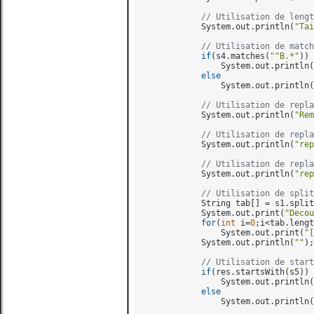
// Utilisation de lengt
            System.out.println(
"Tai
// Utilisation de match
if
(s4.matches(
"^B.*"
))

                System.out.println(
else
                System.out.println(
// Utilisation de repla
            System.out.println(
"Re
// Utilisation de repla
            System.out.println(
"rep
// Utilisation de repla
            System.out.println(
"rep
// Utilisation de split
            String tab[] = s1.split
            System.out.print(
"Decou
for
(
int
 i=
0
;i<tab.lengt
                System.out.print(
"[
            System.out.println(
""
);

// Utilisation de start
if
(res.startsWith(s5))

                System.out.println(
else
                System.out.println(