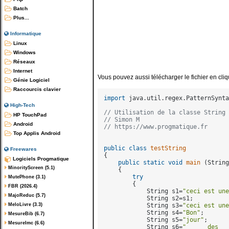
Batch
Plus...
Informatique
Linux
Windows
Réseaux
Internet
Vous pouvez aussi télécharger le fichier en cli
Génie Logiciel
Raccourcis clavier
import
 java.util.regex.PatternSynta
High-Tech
// Utilisation de la classe String
HP TouchPad
// Simon M
Android
// https://www.progmatique.fr
Top Applis Android
public
class
testString
Freewares
{

Logiciels Progmatique
public
static
void
main
(String
MinorityScreen (5.1)
    {

try
MutePhone (3.1)
        {

FBR (2026.4)
            String s1=
"ceci est une
MajoReduc (5.7)
            String s2=s1;

MeloLivre (3.3)
            String s3=
"ceci est une
            String s4=
"Bon"
;

MesureBib (6.7)
            String s5=
"jour"
;

MesureImc (6.6)
            String s6=
"      des   