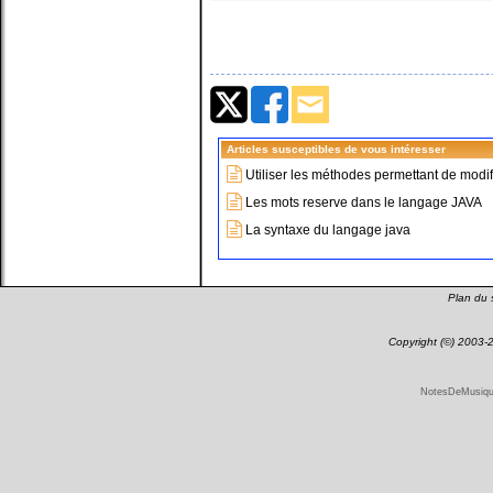
Articles susceptibles de vous intéresser
Utiliser les méthodes permettant de modifi
Les mots reserve dans le langage JAVA
La syntaxe du langage java
Plan du s
Copyright (©) 2003
NotesDeMusique