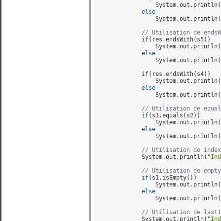
                System.out.println(
else
                System.out.println(
// Utilisation de endsW
if
(res.endsWith(s5))

                System.out.println(
else
                System.out.println(
if
(res.endsWith(s4))

                System.out.println(
else
                System.out.println(
// Utilisation de equal
if
(s1.equals(s2))

                System.out.println(
else
                System.out.println(
// Utilisation de index
            System.out.println(
"Ind
// Utilisation de empty
if
(s1.isEmpty())

                System.out.println(
else
                System.out.println(
// Utilisation de lastI
            System.out.println(
"Ind