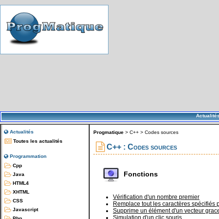
Actualité
Actualités
Progmatique
>
C++
>
Codes sources
Toutes les actualités
C++ : Codes sources
Programmation
Cpp
Fonctions
Java
HTML4
XHTML
Vérification d'un nombre premier
CSS
Remplace tout les caractères spécifiés 
Javascript
Supprime un élément d'un vecteur grace
Simulation d'un clic souris
Php