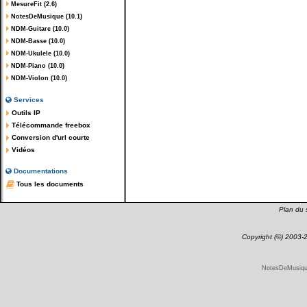
MesureFit (2.6)
NotesDeMusique (10.1)
NDM-Guitare (10.0)
NDM-Basse (10.0)
NDM-Ukulele (10.0)
NDM-Piano (10.0)
NDM-Violon (10.0)
Services
Outils IP
Télécommande freebox
Conversion d'url courte
Vidéos
Documentations
Tous les documents
Plan du s
Copyright (©) 2003
NotesDeMusique