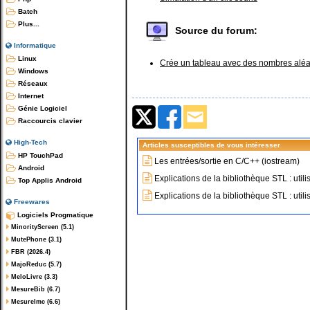
Batch
Plus...
Source du forum:
Informatique
Linux
Crée un tableau avec des nombres aléa
Windows
Réseaux
Internet
Génie Logiciel
Raccourcis clavier
High-Tech
Articles susceptibles de vous intéresser
HP TouchPad
Les entrées/sortie en C/C++ (iostream)
Android
Explications de la bibliothèque STL : util
Top Applis Android
Explications de la bibliothèque STL : uti
Freewares
Logiciels Progmatique
MinorityScreen (5.1)
MutePhone (3.1)
FBR (2026.4)
MajoReduc (5.7)
MeloLivre (3.3)
MesureBib (6.7)
MesureImc (6.6)