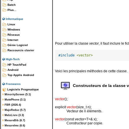
Batch
Plus...
Informatique
Linux
Windows
Réseaux
Internet
Pour utiliser la classe
vector
, il faut inclure le fi
Génie Logiciel
Raccourcis clavier
#
include
<vector>
High-Tech
HP TouchPad
Android
Voici les principales méthodes de cette classe.
Top Applis Android
Freewares
Constructeurs de la classe v
Logiciels Progmatique
MinorityScreen (5.1)
vector
();
MutePhone (3.1)
FBR (2026.4)
explicit
vector
(size_t n);
MajoReduc (5.7)
Vecteur de n éléments.
MeloLivre (3.3)
vector
(const vector<T>& x);
MesureBib (6.7)
Constructeur par copie.
MesureImc (6.6)