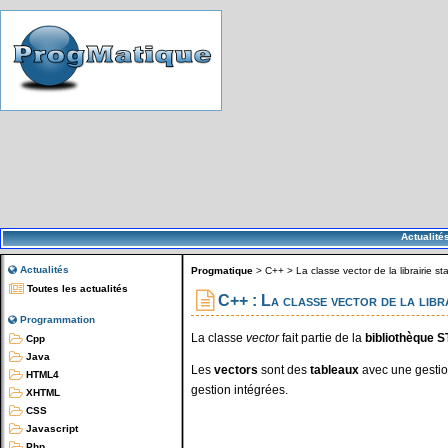
Actualité
Actualités
Progmatique
>
C++
>
La classe vector de la librairie s
Toutes les actualités
C++ : La classe vector de la libr
Programmation
La classe
vector
fait partie de la
bibliothèque S
Cpp
Java
Les
vectors
sont des
tableaux
avec une gestio
HTML4
gestion intégrées.
XHTML
CSS
Javascript
Php