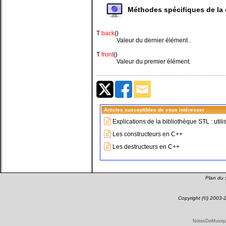
Méthodes spécifiques de la 
T
back
()
Valeur du dernier élément .
T
front
()
Valeur du premier élément.
Articles susceptibles de vous intéresser
Explications de la bibliothèque STL : util
Les constructeurs en C++
Les destructeurs en C++
Plan du s
Copyright (©) 2003
NotesDeMusique