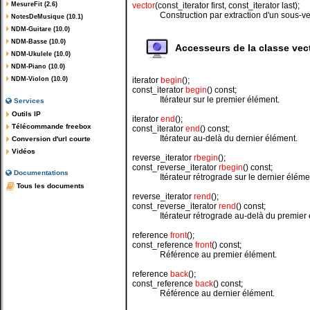
MesureFit (2.6)
vector
(const_iterator first, const_iterator last);
Construction par extraction d'un sous-ve
NotesDeMusique (10.1)
NDM-Guitare (10.0)
NDM-Basse (10.0)
Accesseurs de la classe vec
NDM-Ukulele (10.0)
NDM-Piano (10.0)
NDM-Violon (10.0)
iterator
begin
();
const_iterator
begin
() const;
Itérateur sur le premier élément.
Services
Outils IP
iterator
end
();
Télécommande freebox
const_iterator
end
() const;
Itérateur au-delà du dernier élément.
Conversion d'url courte
Vidéos
reverse_iterator
rbegin
();
const_reverse_iterator
rbegin
() const;
Documentations
Itérateur rétrograde sur le dernier éléme
Tous les documents
reverse_iterator
rend
();
const_reverse_iterator
rend
() const;
Itérateur rétrograde au-delà du premier
reference
front
();
const_reference
front
() const;
Référence au premier élément.
reference
back
();
const_reference
back
() const;
Référence au dernier élément.