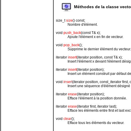
Méthodes de la classe vecto
size_t
size
() const;
Nombre d'élément.
void
push_back
(const T& x);
Ajoute l'élément x en fin de vecteur.
void
pop_back
();
Supprime le dernier élément du vecteur.
iterator
insert
(iterator position, const T& x);
Insert l'élément x devant l'élément désig
iterator
insert
(iterator position);
Insert un élément construit par défaut d
void
insert
(iterator position, const_iterator first, 
Insert une séquence d'élément désigné pa
iterator
erase
(iterator position);
Efface l'élément à la position donnée.
iterator
erase
(iterator first, iterator last);
Efface les éléments entre first et last exc
void
clear
();
Efface tous les éléments du vecteur.