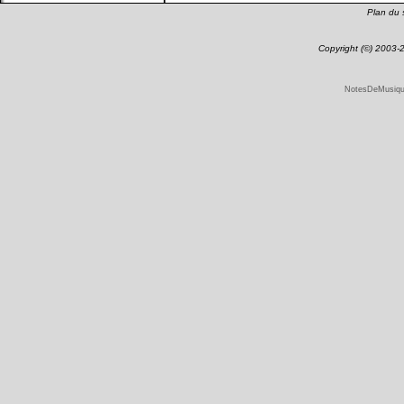
Plan du s
Copyright (©) 2003
NotesDeMusique