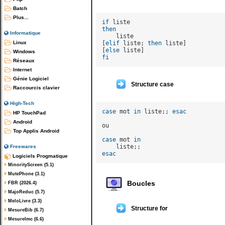
Batch
Plus...
if
then
Informatique
    liste

[
elif
 liste; 
then
 liste]

Linux
[
else
Windows
fi
Réseaux
Internet
Génie Logiciel
Structure case
Raccourcis clavier
High-Tech
case
 mot 
in
 liste;; 
esac
HP TouchPad
Android
ou

Top Applis Android
case
 mot 
in
Freewares
esac
Logiciels Progmatique
MinorityScreen (5.1)
MutePhone (3.1)
Boucles
FBR (2026.4)
MajoReduc (5.7)
MeloLivre (3.3)
Structure for
MesureBib (6.7)
MesureImc (6.6)