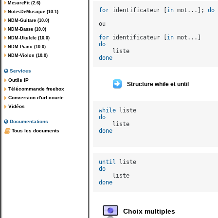
MesureFit (2.6)
for
 identificateur [
in
 mot...]; 
do
 
NotesDeMusique (10.1)
NDM-Guitare (10.0)
ou

NDM-Basse (10.0)
for
 identificateur [
in
NDM-Ukulele (10.0)
do
NDM-Piano (10.0)
NDM-Violon (10.0)
done
Services
Outils IP
Structure while et until
Télécommande freebox
Conversion d'url courte
Vidéos
while
do
Documentations
done
Tous les documents
until
do
done
Choix multiples