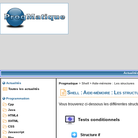
Actualité
Actualités
Progmatique
>
Shell
>
Aide-mémoire : Les structures
Toutes les actualités
Shell : Aide-mémoire : Les struct
Programmation
Vous trouverez ci-dessous les différentes struct
Cpp
Java
HTML4
Tests conditionnels
XHTML
CSS
Javascript
Structure if
Php