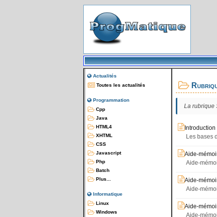
Actualités
Rubriqu
Toutes les actualités
Programmation
La rubrique
Cpp
Java
HTML4
Introduction
XHTML
Les bases d
CSS
Javascript
Aide-mémoir
Php
Aide-mémoir
Batch
Plus...
Aide-mémoir
Aide-mémoir
Informatique
Linux
Aide-mémoire
Windows
Aide-mémoir