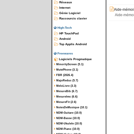
Réseaux
Internet
Aide-mémoir
Génie Logiciel
Aide-mémoir
Raccourcis clavier
High-Tech
HP TouchPad
Android
Top Applis Android
Freewares
Logiciels Progmatique
MinorityScreen (5.1)
MutePhone (3.1)
FBR (2026.4)
MajoReduc (5.7)
MeloLivre (3.3)
MesureBib (6.7)
MesureImc (6.6)
MesureFit (2.6)
NotesDeMusique (10.1)
NDM-Guitare (10.0)
NDM-Basse (10.0)
NDM-Ukulele (10.0)
NDM-Piano (10.0)