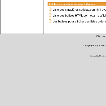
Articles susceptibles de vous intéresser
Liste des caractères spéciaux en html ave
Liste des balises HTML permettant d'affic
Les balises pour afficher des listes ord
Plan du s
Copyright (©) 2003
NotesDeMusique