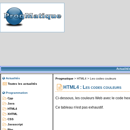
Actualité
Actualités
Progmatique
>
HTML4
>
Les codes couleurs
Toutes les actualités
HTML4 : Les codes couleurs
Programmation
Ci-dessous, les couleurs Web avec le code he
Cpp
Java
Ce tableau n'est pas exhaustif.
HTML4
XHTML
CSS
Javascript
Php