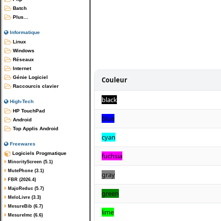
Batch
Plus...
Informatique
Linux
Windows
Réseaux
Internet
Génie Logiciel
Couleur
Raccourcis clavier
black
High-Tech
HP TouchPad
blue
Android
Top Applis Android
cyan
Freewares
Logiciels Progmatique
fuchsia
MinorityScreen (5.1)
MutePhone (3.1)
gray
FBR (2026.4)
MajoReduc (5.7)
green
MeloLivre (3.3)
MesureBib (6.7)
lime
MesureImc (6.6)