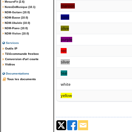
MesureFit (2.6)
maroon
NotesDeMusique (10.1)
NDM-Guitare (10.0)
navy
NDM-Basse (10.0)
NDM-Ukulele (10.0)
olive
NDM-Piano (10.0)
NDM-Violon (10.0)
purple
Services
Outils IP
red
Télécommande freebox
Conversion d'url courte
silver
Vidéos
teal
Documentations
Tous les documents
white
yellow