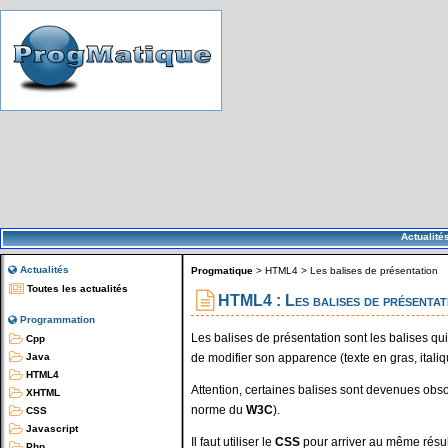
Actualité
Actualités
Progmatique
>
HTML4
>
Les balises de présentation
Toutes les actualités
HTML4 : Les balises de présentat
Programmation
Les balises de présentation sont les balises qui
Cpp
de modifier son apparence (texte en gras, italiqu
Java
HTML4
Attention, certaines balises sont devenues obsol
XHTML
norme du
W3C
).
CSS
Javascript
Il faut utiliser le
CSS
pour arriver au même résul
Php