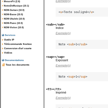
Exemple(s)
MesureFit (2.6)
NotesDeMusique (10.1)
NDM-Guitare (10.0)
<
u
>
Texte souligné
</
u
>
NDM-Basse (10.0)
NDM-Ukulele (10.0)
NDM-Piano (10.0)
<sub></sub>
NDM-Violon (10.0)
Indice
Exemple(s)
Services
Outils IP
Télécommande freebox
Note 
<
sub
>
1
</
sub
>
Conversion d'url courte
Vidéos
<sup></sup>
Exposant
Documentations
Tous les documents
Exemple(s)
Note 
<
sup
>
1
</
sup
>
<tt></tt>
Imprimé
Exemple(s)