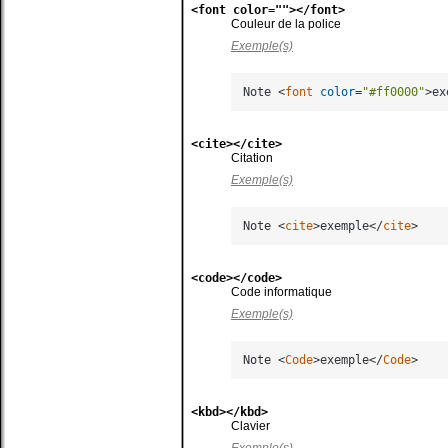
<font color=""></font>
Couleur de la police
Exemple(s)
Note 
<
font
color
=
"#ff0000"
>
ex
<cite></cite>
Citation
Exemple(s)
Note 
<
cite
>
exemple
</
cite
>
<code></code>
Code informatique
Exemple(s)
Note 
<
Code
>
exemple
</
Code
>
<kbd></kbd>
Clavier