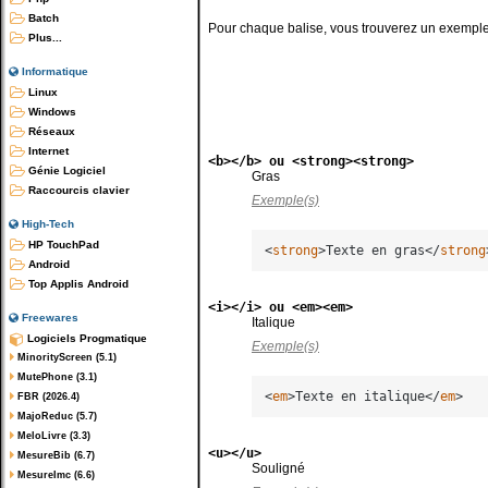
Batch
Pour chaque balise, vous trouverez un exemple d
Plus...
Informatique
Linux
Windows
Réseaux
Internet
<b></b> ou <strong><strong>
Génie Logiciel
Gras
Raccourcis clavier
Exemple(s)
High-Tech
HP TouchPad
<
strong
>
Texte en gras
</
strong
Android
Top Applis Android
<i></i> ou <em><em>
Freewares
Italique
Logiciels Progmatique
Exemple(s)
MinorityScreen (5.1)
MutePhone (3.1)
<
em
>
Texte en italique
</
em
>
FBR (2026.4)
MajoReduc (5.7)
MeloLivre (3.3)
<u></u>
MesureBib (6.7)
Souligné
MesureImc (6.6)