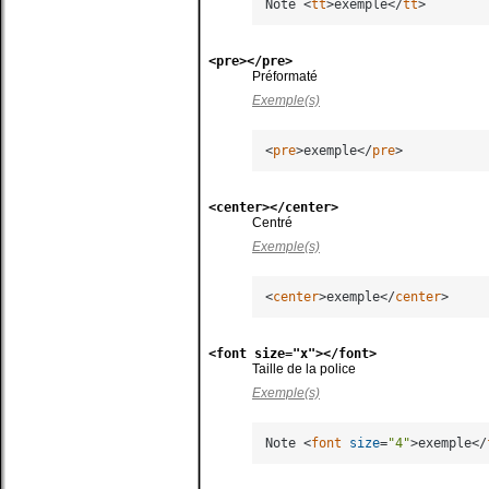
Note 
<
tt
>
exemple
</
tt
>
<pre></pre>
Préformaté
Exemple(s)
<
pre
>
exemple
</
pre
>
<center></center>
Centré
Exemple(s)
<
center
>
exemple
</
center
>
<font size="x"></font>
Taille de la police
Exemple(s)
Note 
<
font
size
=
"4"
>
exemple
</