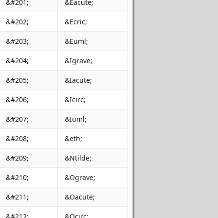
&#201;
&Eacute;
&#202;
&Ecric;
&#203;
&Euml;
&#204;
&Igrave;
&#205;
&Iacute;
&#206;
&Icirc;
&#207;
&Iuml;
&#208;
&eth;
&#209;
&Ntilde;
&#210;
&Ograve;
&#211;
&Oacute;
&#212;
&Ocirc;