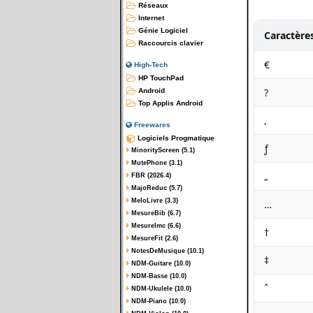
Réseaux
Internet
Génie Logiciel
Caractère
Raccourcis clavier
€
High-Tech
HP TouchPad
?
Android
Top Applis Android
‚
Freewares
Logiciels Progmatique
ƒ
MinorityScreen (5.1)
MutePhone (3.1)
„
FBR (2026.4)
MajoReduc (5.7)
MeloLivre (3.3)
…
MesureBib (6.7)
MesureImc (6.6)
†
MesureFit (2.6)
NotesDeMusique (10.1)
‡
NDM-Guitare (10.0)
NDM-Basse (10.0)
ˆ
NDM-Ukulele (10.0)
NDM-Piano (10.0)