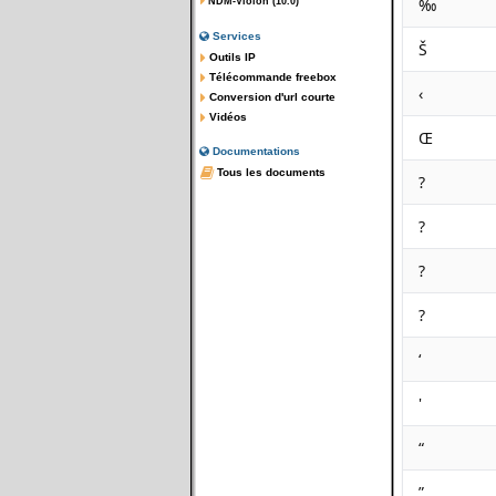
‰
NDM-Violon (10.0)
Services
Š
Outils IP
Télécommande freebox
‹
Conversion d'url courte
Vidéos
Œ
Documentations
Tous les documents
?
?
?
?
‘
'
“
”