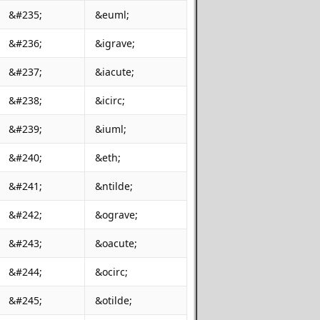
&#235;
&euml;
&#236;
&igrave;
&#237;
&iacute;
&#238;
&icirc;
&#239;
&iuml;
&#240;
&eth;
&#241;
&ntilde;
&#242;
&ograve;
&#243;
&oacute;
&#244;
&ocirc;
&#245;
&otilde;