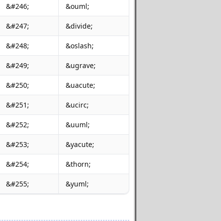
&#246;
&ouml;
&#247;
&divide;
&#248;
&oslash;
&#249;
&ugrave;
&#250;
&uacute;
&#251;
&ucirc;
&#252;
&uuml;
&#253;
&yacute;
&#254;
&thorn;
&#255;
&yuml;