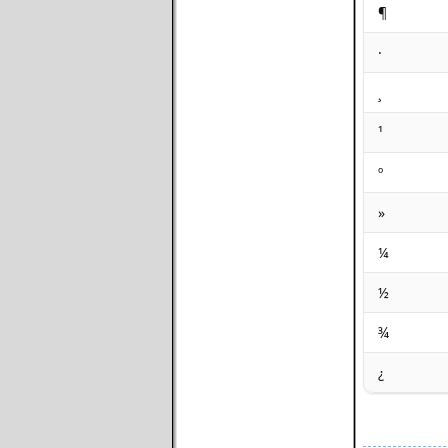
¶
·
¸
¹
º
»
¼
½
¾
¿