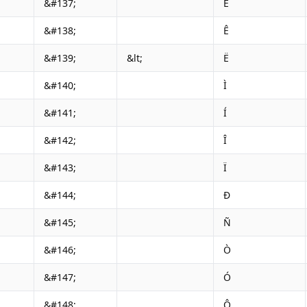
&#137;
É
&#138;
Ê
&#139;
&lt;
Ë
&#140;
Ì
&#141;
Í
&#142;
Î
&#143;
Ï
&#144;
Ð
&#145;
Ñ
&#146;
Ò
&#147;
Ó
&#148;
Ô