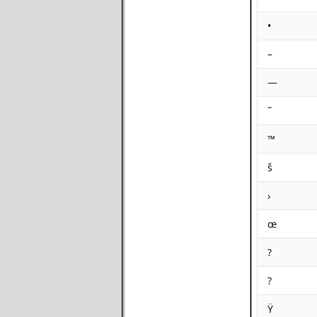
•
–
—
˜
™
š
›
œ
?
?
Ÿ