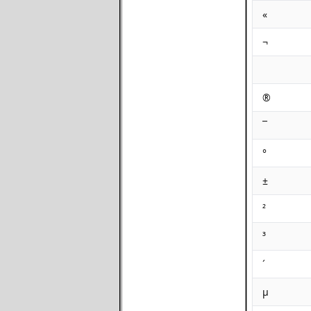
«
¬
®
¯
°
±
²
³
´
µ