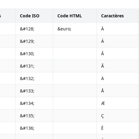
s
Code ISO
Code HTML
Caractères
&#128;
&euro;
À
&#129;
Á
&#130;
Â
&#131;
Ã
&#132;
Ä
&#133;
Å
&#134;
Æ
&#135;
Ç
&#136;
È