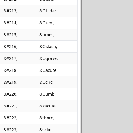
&#213;
&Otilde;
&#214;
&Ouml;
&#215;
&times;
&#216;
&Oslash;
&#217;
&Ugrave;
&#218;
&Uacute;
&#219;
&Ucirc;
&#220;
&Uuml;
&#221;
&Yacute;
&#222;
&thorn;
&#223;
&szlig;