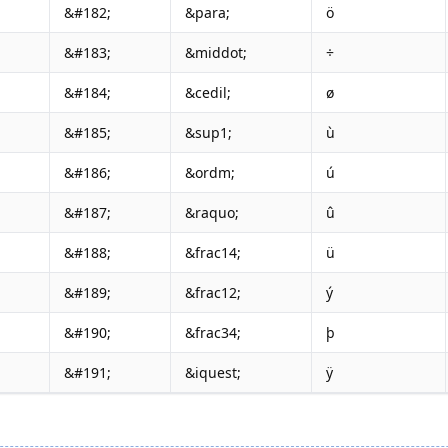
&#182;
&para;
ö
&#183;
&middot;
÷
&#184;
&cedil;
ø
&#185;
&sup1;
ù
&#186;
&ordm;
ú
&#187;
&raquo;
û
&#188;
&frac14;
ü
&#189;
&frac12;
ý
&#190;
&frac34;
þ
&#191;
&iquest;
ÿ