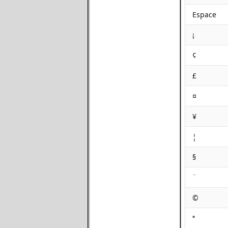
Espace
¡
¢
£
¤
¥
¦
§
¨
©
ª