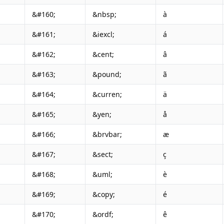
&#160;
&nbsp;
à
&#161;
&iexcl;
á
&#162;
&cent;
â
&#163;
&pound;
ã
&#164;
&curren;
ä
&#165;
&yen;
å
&#166;
&brvbar;
æ
&#167;
&sect;
ç
&#168;
&uml;
è
&#169;
&copy;
é
&#170;
&ordf;
ê