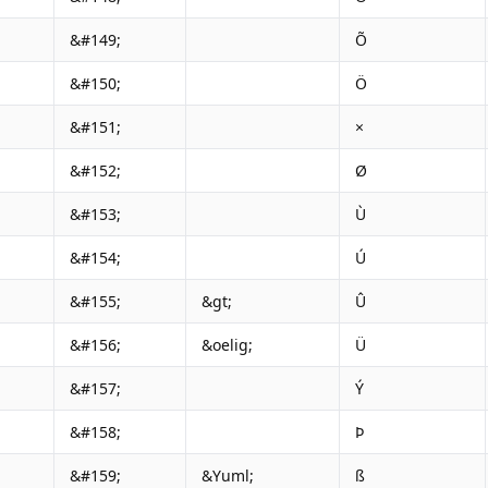
&#149;
Õ
&#150;
Ö
&#151;
×
&#152;
Ø
&#153;
Ù
&#154;
Ú
&#155;
&gt;
Û
&#156;
&oelig;
Ü
&#157;
Ý
&#158;
Þ
&#159;
&Yuml;
ß