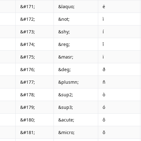
&#171;
&laquo;
ë
&#172;
&not;
ì
&#173;
&shy;
í
&#174;
&reg;
î
&#175;
&masr;
ï
&#176;
&deg;
ð
&#177;
&plusmn;
ñ
&#178;
&sup2;
ò
&#179;
&sup3;
ó
&#180;
&acute;
ô
&#181;
&micro;
õ