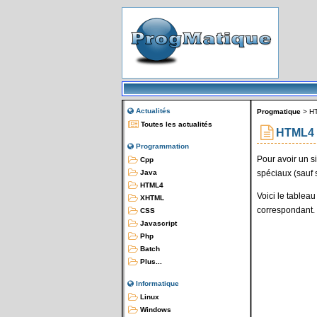
Actualités
Progmatique
>
H
Toutes les actualités
HTML4 : 
Programmation
Pour avoir un 
Cpp
spéciaux (sauf si
Java
HTML4
Voici le tablea
XHTML
correspondant.
CSS
Javascript
Php
Batch
Plus...
Informatique
Linux
Windows