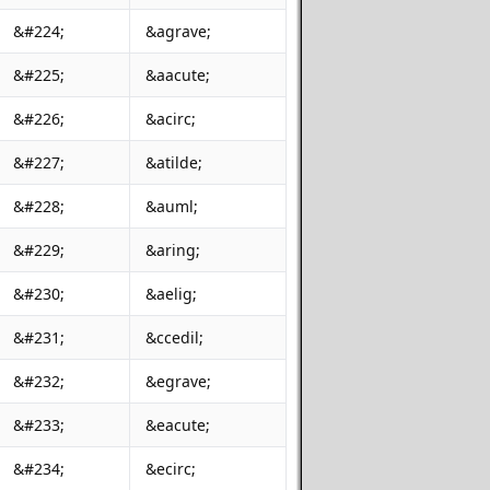
&#224;
&agrave;
&#225;
&aacute;
&#226;
&acirc;
&#227;
&atilde;
&#228;
&auml;
&#229;
&aring;
&#230;
&aelig;
&#231;
&ccedil;
&#232;
&egrave;
&#233;
&eacute;
&#234;
&ecirc;