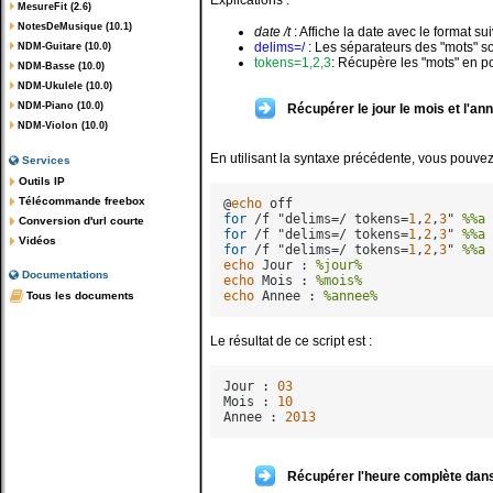
MesureFit (2.6)
NotesDeMusique (10.1)
date /t
: Affiche la date avec le format su
delims=/
: Les séparateurs des "mots" son
NDM-Guitare (10.0)
tokens=1,2,3
: Récupère les "mots" en p
NDM-Basse (10.0)
NDM-Ukulele (10.0)
NDM-Piano (10.0)
Récupérer le jour le mois et l'a
NDM-Violon (10.0)
En utilisant la syntaxe précédente, vous pouve
Services
Outils IP
Télécommande freebox
@
echo
for
 /f "delims=/ tokens=
1
,
2
,
3
" 
%%a
Conversion d'url courte
for
 /f "delims=/ tokens=
1
,
2
,
3
" 
%%a
Vidéos
for
 /f "delims=/ tokens=
1
,
2
,
3
" 
%%a
echo
 Jour : 
%jour%
Documentations
echo
 Mois : 
%mois%
echo
 Annee : 
%annee%
Tous les documents
Le résultat de ce script est :
Jour : 
03
Mois : 
10
Annee : 
2013
Récupérer l'heure complète dans