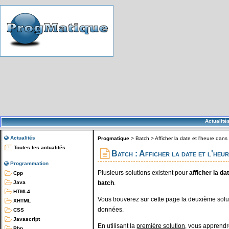
Actualité
Actualités
Progmatique
>
Batch
>
Afficher la date et l'heure dans 
Toutes les actualités
Batch : Afficher la date et l'heure
Programmation
Plusieurs solutions existent pour
afficher la da
Cpp
batch
.
Java
HTML4
Vous trouverez sur cette page la deuxième solut
XHTML
données.
CSS
Javascript
En utilisant la
première solution
, vous apprend
Php