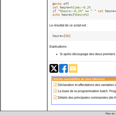
@
echo
set
 heure=
%time:~0,2%
if
 "
%heure:~0,1%
" == " " 
set
 heure=
echo
 heure=[
%heure%
Le résultat de ce script est :
heure=[
08
Explications :
Si après découpage des deux premiers car
Articles susceptibles de vous intéresser
Déclaration et affectations des variables 
La base de la programmation batch. Prog
Détails des principales commandes (de 
Plan du s