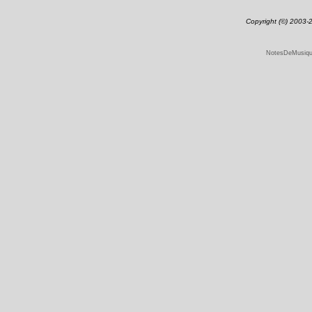
Copyright (©) 2003
NotesDeMusique