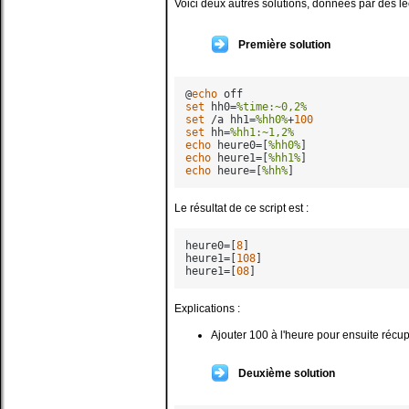
Voici deux autres solutions, données par des lec
Première solution
@
echo
set
 hh0=
%time:~0,2%
set
 /a hh1=
%hh0%
+
100
set
 hh=
%hh1:~1,2%
echo
 heure0=[
%hh0%
echo
 heure1=[
%hh1%
echo
 heure=[
%hh%
Le résultat de ce script est :
heure0=[
8
]

heure1=[
108
]

heure1=[
08
Explications :
Ajouter 100 à l'heure pour ensuite récup
Deuxième solution