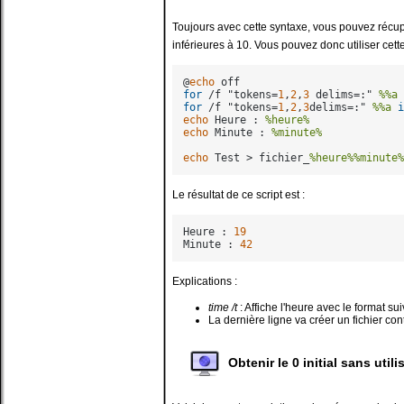
Toujours avec cette syntaxe, vous pouvez récupé
inférieures à 10. Vous pouvez donc utiliser cette
@
echo
for
 /f "tokens=
1
,
2
,
3
 delims=:" 
%%a
for
 /f "tokens=
1
,
2
,
3
delims=:" 
%%a
i
echo
 Heure : 
%heure%
echo
 Minute : 
%minute%
echo
 Test > fichier_
%heure%
%minute%
Le résultat de ce script est :
Heure : 
19
Minute : 
42
Explications :
time /t
: Affiche l'heure avec le format sui
La dernière ligne va créer un fichier co
Obtenir le 0 initial sans utili