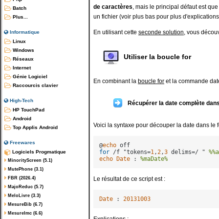
de caractères
, mais le principal défaut est que
Batch
un fichier (voir plus bas pour plus d'explications
Plus...
En utilisant cette
seconde solution
, vous découv
Informatique
Linux
Windows
Utiliser la boucle for
Réseaux
Internet
Génie Logiciel
En combinant la
boucle for
et la commande date 
Raccourcis clavier
High-Tech
Récupérer la date complète dans
HP TouchPad
Android
Voici la syntaxe pour découper la date dans le
Top Applis Android
Freewares
@
echo
for
 /f "tokens=
1
,
2
,
3
 delims=/ " 
%%a
Logiciels Progmatique
echo
Date
 : 
%maDate%
MinorityScreen (5.1)
MutePhone (3.1)
Le résultat de ce script est :
FBR (2026.4)
MajoReduc (5.7)
MeloLivre (3.3)
Date
 : 
20131003
MesureBib (6.7)
MesureImc (6.6)
Explications :