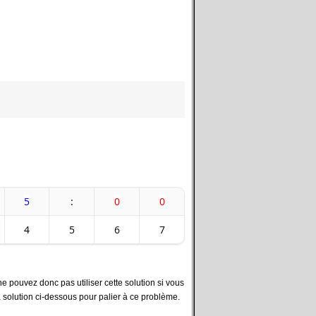
5
:
0
0
4
5
6
7
e pouvez donc pas utiliser cette solution si vous
la solution ci-dessous pour palier à ce problème.