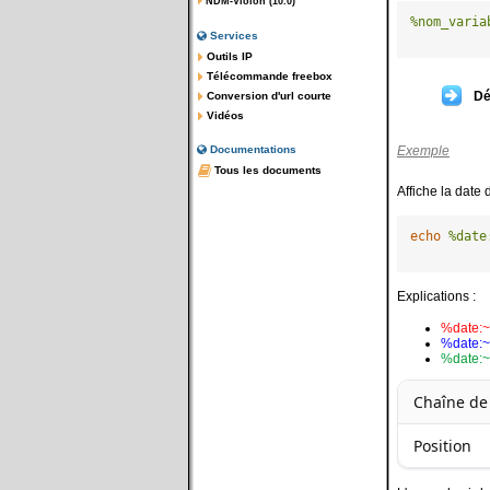
NDM-Violon (10.0)
%nom_varia
Services
Outils IP
Télécommande freebox
Dé
Conversion d'url courte
Vidéos
Exemple
Documentations
Tous les documents
Affiche la date 
echo
%date
Explications :
%date:
%date:
%date:
Chaîne de
Position