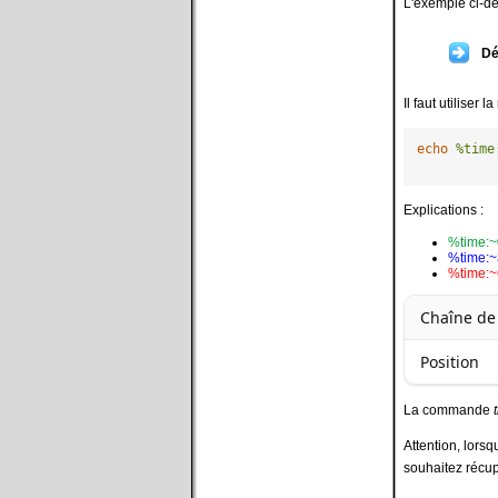
L'exemple ci-d
Dé
Il faut utiliser
echo
%time
Explications :
%time:
%time:
%time:
Chaîne de
Position
La commande
Attention, lors
souhaitez récupé