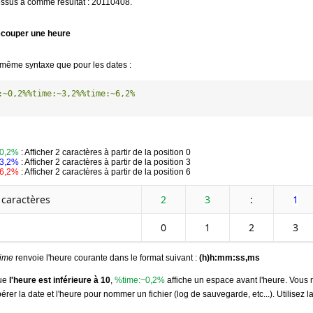
essus a comme résultat : 20110408.
couper une heure
 la même syntaxe que pour les dates :
:~0,2%
%time:~3,2%
%time:~6,2%
~0,2%
: Afficher 2 caractères à partir de la position 0
~3,2%
: Afficher 2 caractères à partir de la position 3
~6,2%
: Afficher 2 caractères à partir de la position 6
 caractères
2
3
:
1
0
1
2
3
time
renvoie l'heure courante dans le format suivant :
(h)h:mm:ss,ms
que
l'heure est inférieure à 10
,
%time:~0,2%
affiche un espace avant l'heure. Vous n
rer la date et l'heure pour nommer un fichier (log de sauvegarde, etc...). Utilisez 