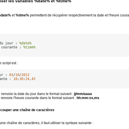
liser les variables %date% et %time%
date%
et
%time%
permettent de récupérer respectivement la date et l'heure coura
du jour : 
%date%
 courante : 
%time%
 script est :
ur : 
03
/
10
/
2013
ante : 
18
:
30
:
24
,
45
envoie la date du jour dans le format suivant :
jj/mm/aaaa
envoie l'heure courante dans le format suivant :
hh:mm:ss,ms
couper une chaîne de caractères
e chaîne de caractères, il faut utiliser la syntaxe suivante :