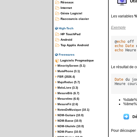
Uti
Réseaux
Internet
Génie Logiciel
Les variables
%
Raccourcis clavier
Exemple
High-Tech
HP TouchPad
Android
@
echo
Top Applis Android
echo
Date
 
echo
 Heure
Freewares
Logiciels Progmatique
MinorityScreen (5.1)
Le résultat de ce
MutePhone (3.1)
FBR (2026.4)
Date
 du jo
MajoReduc (5.7)
Heure cour
MeloLivre (3.3)
MesureBib (6.7)
MesureImc (6.6)
%date% r
%time% r
MesureFit (2.6)
NotesDeMusique (10.1)
NDM-Guitare (10.0)
Dé
NDM-Basse (10.0)
NDM-Ukulele (10.0)
Pour découper un
NDM-Piano (10.0)