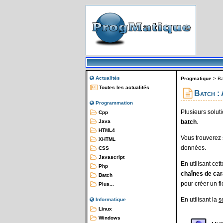
Actualités
Progmatique
>
Ba
Toutes les actualités
Batch : A
Programmation
Plusieurs solut
Cpp
batch
.
Java
HTML4
Vous trouverez 
XHTML
données.
CSS
Javascript
En utilisant cet
Php
chaînes de ca
Batch
pour créer un fi
Plus...
En utilisant la
s
Informatique
Linux
Windows