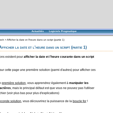
Actualités
Logiciels Progmatique
tch
>
Afficher la date et l'heure dans un script (partie 1)
fficher la date et l'heure dans un script (partie 1)
ions existent pour
afficher la date et l'heure courante dans un script
sur cette page une première solution (parmi d'autres) pour afficher ces
te
première solution
, vous apprendrez également à
manipuler les
ractères
, mais le principal défaut est que vous ne pouvez pas l'utiliser
chier (voir plus bas pour plus d'explications)
econde solution
, vous découvrirez la puissance de la
boucle for
!