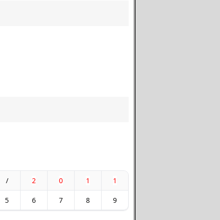
/
2
0
1
1
5
6
7
8
9