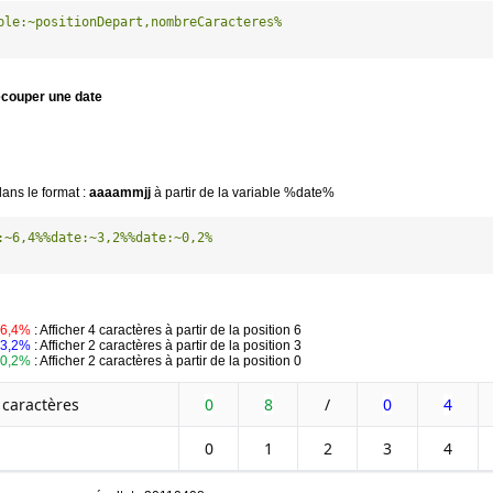
ble:~positionDepart,nombreCaracteres%
couper une date
dans le format :
aaaammjj
à partir de la variable %date%
:~6,4%
%date:~3,2%
%date:~0,2%
~6,4%
: Afficher 4 caractères à partir de la position 6
~3,2%
: Afficher 2 caractères à partir de la position 3
~0,2%
: Afficher 2 caractères à partir de la position 0
 caractères
0
8
/
0
4
0
1
2
3
4