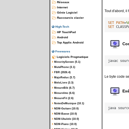
Réseaux
Internet
Tout d'abord, il
Génie Logiciel
Raccourcis clavier
SET
PATH
=
%
SET
 CLASSP
High-Tech
HP TouchPad
Android
Top Applis Android
Com
Freewares
Logiciels Progmatique
javac sour
MinorityScreen (5.1)
MutePhone (3.1)
FBR (2026.4)
Le byte code ser
MajoReduc (5.7)
MeloLivre (3.3)
MesureBib (6.7)
Exé
MesureImc (6.6)
MesureFit (2.6)
NotesDeMusique (10.1)
java sourc
NDM-Guitare (10.0)
NDM-Basse (10.0)
NDM-Ukulele (10.0)
NDM-Piano (10.0)