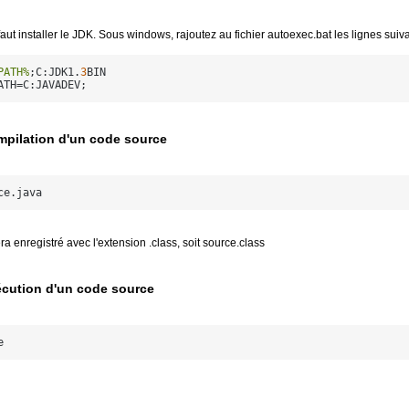
 faut installer le JDK. Sous windows, rajoutez au fichier autoexec.bat les lignes suiv
PATH%
;C:JDK1.
3
ATH=C:JAVADEV;
pilation d'un code source
ce.java
a enregistré avec l'extension .class, soit source.class
cution d'un code source
e