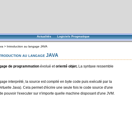
Actualités
Logiciels Progmatique
va
>
Introduction au langage JAVA
ntroduction au langage JAVA
gage de programmation
évolué et
orienté objet.
La syntaxe ressemble
gage interprété, la source est compilé en byte code puis exécuté par la
rtuelle Java). Cela permet d'écrire une seule fois le code source d'une
 de pouvoir l'executer sur n'importe quelle machine disposant d'une JVM.