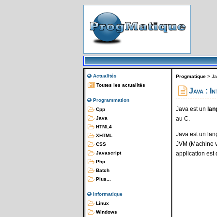
Actualités
Progmatique
>
Ja
Toutes les actualités
Java : I
Programmation
Java est un
lan
Cpp
au C.
Java
HTML4
Java est un lan
XHTML
JVM (Machine vi
CSS
application est
Javascript
Php
Batch
Plus...
Informatique
Linux
Windows