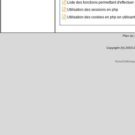
Liste des fonctions permettant d'effectu
Utilisation des sessions en php
Utilisation des cookies en php en utilisant
Plan du s
Copyright (©) 2003
NotesDeMusique