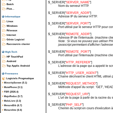
$_SERVER["
SERVER_NAME
"]
Batch
Nom du serveur HTTP.
Plus...
$_SERVER["
SERVER_ADDR
"]
Adresse IP du serveur HTTP.
Informatique
Linux
$_SERVER["
SERVER_PORT
"]
Windows
Port utilisé par le serveur HTTP pour c
Réseaux
$_SERVER["
REMOTE_ADDR
"]
Internet
Adresse IP de l'internaute. (machine clie
Génie Logiciel
Note : Si vous ne pouvez pas utiliser P
Raccourcis clavier
javascript permettant d'afficher l'adresse
$_SERVER["
REMOTE_PORT
"]
High-Tech
Port utilisé par l'internaute (machine c
HP TouchPad
Android
$_SERVER["
HTTP_REFERER
"]
L'adresse de la page qui a appelé le scr
Top Applis Android
$_SERVER["
HTTP_USER_AGENT
"]
Freewares
Chaine décrivant le client HTML utilisé pa
Logiciels Progmatique
MinorityScreen (5.1)
$_SERVER["
REQUEST_METHOD
"]
Méthode d'appel du script : 'GET', 'HEAD'
MutePhone (3.1)
FBR (2026.4)
$_SERVER["
REQUEST_URI
"]
MajoReduc (5.7)
L'url de la page à partir de la racine du s
MeloLivre (3.3)
$_SERVER["
PHP_SELF
"]
MesureBib (6.7)
Chemin du script en cours d'exécution à 
MesureImc (6.6)