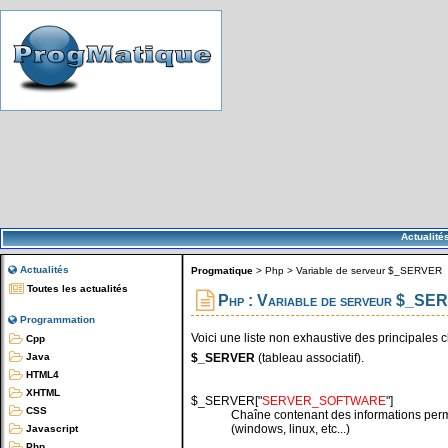
Actualité
Actualités
Progmatique
>
Php
>
Variable de serveur $_SERVER
Toutes les actualités
Php : Variable de serveur $_S
Programmation
Voici une liste non exhaustive des principales 
Cpp
$_SERVER
(tableau associatif).
Java
HTML4
XHTML
$_SERVER["
SERVER_SOFTWARE
"]
CSS
Chaîne contenant des informations perme
(windows, linux, etc...)
Javascript
Php