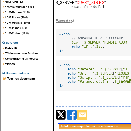
MesureFit (2.6)
$_SERVER["
QUERY_STRING
"]
Les paramètres de l'url.
NotesDeMusique (10.1)
NDM-Guitare (10.0)
NDM-Basse (10.0)
Exemple(s)
NDM-Ukulele (10.0)
NDM-Piano (10.0)
NDM-Violon (10.0)
<?php
// Adresse IP du visiteur
$ip
 = 
$_SERVER
[
'REMOTE_ADDR'
]
Services
echo
"IP :"
.
$ip
Outils IP
?>
Télécommande freebox
Conversion d'url courte
Vidéos
<?php
echo
"Referer : "
.
$_SERVER
[
"HTT
echo
"Url : "
.
$_SERVER
[
"REQUEST
Documentations
echo
"Script : "
.
$_SERVER
[
"PHP_
Tous les documents
echo
"Parametre(s) : "
.
$_SERVER
?>
Articles susceptibles de vous intéresser