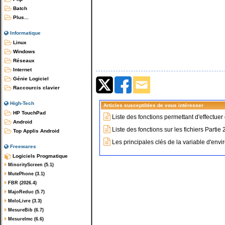
Batch
Plus...
Informatique
Linux
Windows
Réseaux
Internet
Génie Logiciel
Raccourcis clavier
High-Tech
Articles susceptibles de vous intéresser
HP TouchPad
Liste des fonctions permettant d'effectu
Android
Liste des fonctions sur les fichiers Partie
Top Applis Android
Les principales clés de la variable d'e
Freewares
Logiciels Progmatique
MinorityScreen (5.1)
MutePhone (3.1)
FBR (2026.4)
MajoReduc (5.7)
MeloLivre (3.3)
MesureBib (6.7)
MesureImc (6.6)