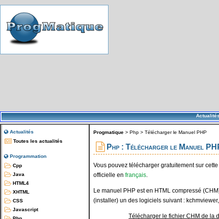
Actualité
Actualités
Progmatique
>
Php
>
Télécharger le Manuel PHP
Toutes les actualités
Php : Télécharger le Manuel PH
Programmation
Vous pouvez télécharger gratuitement sur cett
Cpp
officielle en
français
.
Java
HTML4
Le manuel PHP est en HTML compressé (CHM), pour
XHTML
(installer) un des logiciels suivant : kchmview
CSS
Javascript
Télécharger le fichier CHM de la 
Php