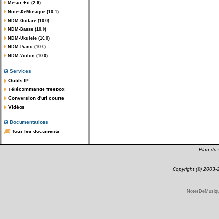
MesureFit (2.6)
NotesDeMusique (10.1)
NDM-Guitare (10.0)
NDM-Basse (10.0)
NDM-Ukulele (10.0)
NDM-Piano (10.0)
NDM-Violon (10.0)
Services
Outils IP
Télécommande freebox
Conversion d'url courte
Vidéos
Documentations
Tous les documents
Plan du s
Copyright (©) 2003
NotesDeMusique