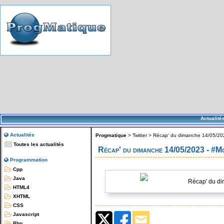
Actualité
Actualités
Progmatique
>
Twitter
>
Récap' du dimanche 14/05/202
Toutes les actualités
Récap' du dimanche 14/05/2023 - #M
Programmation
Cpp
Java
Récap' du di
HTML4
XHTML
CSS
Javascript
Php