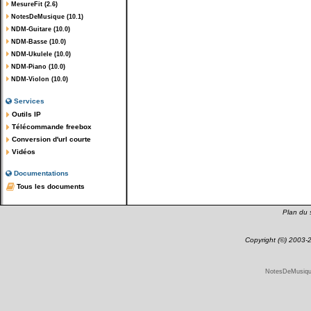
MesureFit (2.6)
NotesDeMusique (10.1)
NDM-Guitare (10.0)
NDM-Basse (10.0)
NDM-Ukulele (10.0)
NDM-Piano (10.0)
NDM-Violon (10.0)
Services
Outils IP
Télécommande freebox
Conversion d'url courte
Vidéos
Documentations
Tous les documents
Plan du s
Copyright (©) 2003
NotesDeMusique