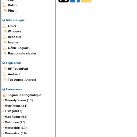
Batch
Plus...
Informatique
Linux
Windows
Réseaux
Internet
Génie Logiciel
Raccourcis clavier
High-Tech
HP TouchPad
Android
Top Applis Android
Freewares
Logiciels Progmatique
MinorityScreen (5.1)
MutePhone (3.1)
FBR (2026.4)
MajoReduc (5.7)
MeloLivre (3.3)
MesureBib (6.7)
MesureImc (6.6)