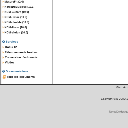
MesureFit (2.6)
NotesDeMusique (10.1)
NDM-Guitare (10.0)
NDM-Basse (10.0)
NDM-Ukulele (10.0)
NDM-Piano (10.0)
NDM-Violon (10.0)
Services
Outils IP
Télécommande freebox
Conversion d'url courte
Vidéos
Documentations
Tous les documents
Plan du s
Copyright (©) 2003
NotesDeMusique