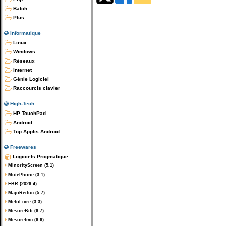
Batch
Plus...
Informatique
Linux
Windows
Réseaux
Internet
Génie Logiciel
Raccourcis clavier
High-Tech
HP TouchPad
Android
Top Applis Android
Freewares
Logiciels Progmatique
MinorityScreen (5.1)
MutePhone (3.1)
FBR (2026.4)
MajoReduc (5.7)
MeloLivre (3.3)
MesureBib (6.7)
MesureImc (6.6)