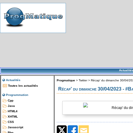
Actualité
Actualités
Progmatique
>
Twitter
>
Récap' du dimanche 30/04/20
Toutes les actualités
Récap' du dimanche 30/04/2023 - #
Programmation
Cpp
Java
Récap' du di
HTML4
XHTML
CSS
Javascript
Php