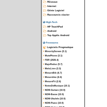
Réseaux
Internet
Génie Logiciel
Raccourcis clavier
High-Tech
HP TouchPad
Android
Top Applis Android
Freewares
Logiciels Progmatique
MinorityScreen (5.1)
MutePhone (3.1)
FBR (2026.4)
MajoReduc (5.7)
MeloLivre (3.3)
MesureBib (6.7)
MesureImc (6.6)
MesureFit (2.6)
NotesDeMusique (10.1)
NDM-Guitare (10.0)
NDM-Basse (10.0)
NDM-Ukulele (10.0)
NDM-Piano (10.0)