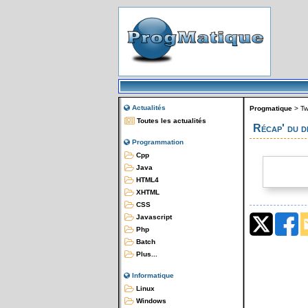
Actualités
Progmatique
>
Tw
Toutes les actualités
Récap' du d
Programmation
Cpp
Java
HTML4
XHTML
CSS
Javascript
Php
Batch
Plus...
Informatique
Linux
Windows