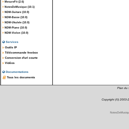
MesureFit (2.6)
NotesDeMusique (10.1)
NDM-Guitare (10.0)
NDM-Basse (10.0)
NDM-Ukulele (10.0)
NDM-Piano (10.0)
NDM-Violon (10.0)
Services
Outils IP
Télécommande freebox
Conversion d'url courte
Vidéos
Documentations
Tous les documents
Plan du s
Copyright (©) 2003
NotesDeMusique