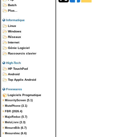
Batch
Plus...
Informatique
Linux
Windows
Réseaux
Internet
Génie Logiciel
Raccourcis clavier
High-Tech
HP TouchPad
Android
Top Applis Android
Freewares
Logiciels Progmatique
MinorityScreen (5.1)
MutePhone (3.1)
FBR (2026.4)
MajoReduc (5.7)
MeloLivre (3.3)
MesureBib (6.7)
MesureImc (6.6)