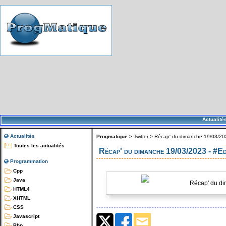
Actualité
Actualités
Progmatique
>
Twitter
>
Récap' du dimanche 19/03/2
Toutes les actualités
Récap' du dimanche 19/03/2023 - 
Programmation
Cpp
Java
Récap' du di
HTML4
XHTML
CSS
Javascript
Php