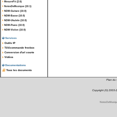
MesureFit (2.6)
NotesDeMusique (10.1)
NDM-Guitare (10.0)
NDM-Basse (10.0)
NDM-Ukulele (10.0)
NDM-Piano (10.0)
NDM-Violon (10.0)
Services
Outils IP
Télécommande freebox
Conversion d'url courte
Vidéos
Documentations
Tous les documents
Plan du s
Copyright (©) 2003
NotesDeMusique