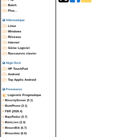
Batch
Plus...
Informatique
Linux
Windows
Réseaux
Internet
Génie Logiciel
Raccourcis clavier
High-Tech
HP TouchPad
Android
Top Applis Android
Freewares
Logiciels Progmatique
MinorityScreen (5.1)
MutePhone (3.1)
FBR (2026.4)
MajoReduc (5.7)
MeloLivre (3.3)
MesureBib (6.7)
MesureImc (6.6)