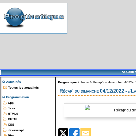
Actualité
Actualités
Progmatique
>
Twitter
>
Récap' du dimanche 04/12/20
Toutes les actualités
Récap' du dimanche 04/12/2022 - #L
Programmation
Cpp
Java
Récap' du di
HTML4
XHTML
CSS
Javascript
Php