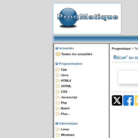
Actualités
Progmatique
>
Tw
Toutes les actualités
Récap' du 
Programmation
Cpp
Java
HTML4
XHTML
CSS
Javascript
Php
Batch
Plus...
Informatique
Linux
Windows