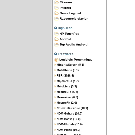
Réseaux
Internet
Génie Logiciel
Raccourcis clavier
High-Tech
HP TouchPad
Android
Top Applis Android
Freewares
Logiciels Progmatique
MinorityScreen (5.1)
MutePhone (3.1)
FBR (2026.4)
MajoReduc (5.7)
MeloLivre (3.3)
MesureBib (6.7)
MesureImc (6.6)
MesureFit (2.6)
NotesDeMusique (10.1)
NDM-Guitare (10.0)
NDM-Basse (10.0)
NDM-Ukulele (10.0)
NDM-Piano (10.0)