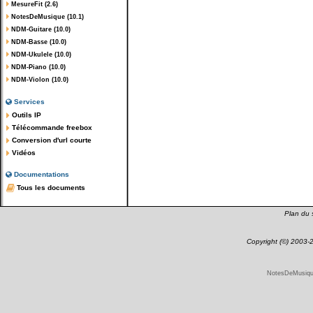
MesureFit (2.6)
NotesDeMusique (10.1)
NDM-Guitare (10.0)
NDM-Basse (10.0)
NDM-Ukulele (10.0)
NDM-Piano (10.0)
NDM-Violon (10.0)
Services
Outils IP
Télécommande freebox
Conversion d'url courte
Vidéos
Documentations
Tous les documents
Plan du s
Copyright (©) 2003
NotesDeMusique