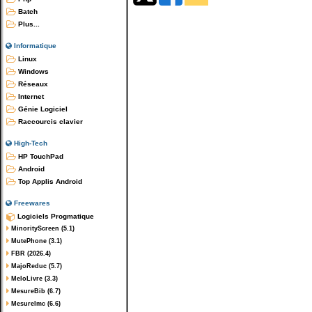
Batch
Plus...
Informatique
Linux
Windows
Réseaux
Internet
Génie Logiciel
Raccourcis clavier
High-Tech
HP TouchPad
Android
Top Applis Android
Freewares
Logiciels Progmatique
MinorityScreen (5.1)
MutePhone (3.1)
FBR (2026.4)
MajoReduc (5.7)
MeloLivre (3.3)
MesureBib (6.7)
MesureImc (6.6)