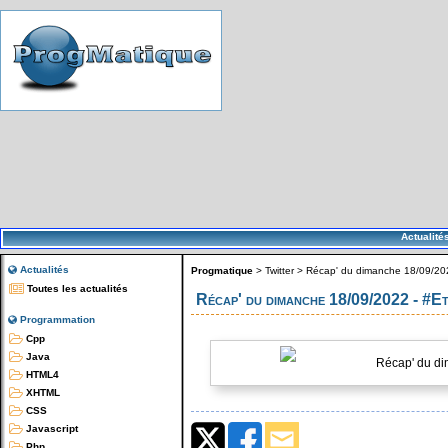
Actualité
Actualités
Progmatique
>
Twitter
>
Récap' du dimanche 18/09/20
Toutes les actualités
Récap' du dimanche 18/09/2022 - #
Programmation
Cpp
Java
Récap' du di
HTML4
XHTML
CSS
Javascript
Php