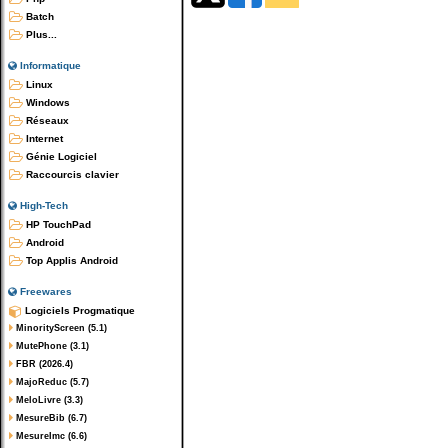
Batch
Plus...
Informatique
Linux
Windows
Réseaux
Internet
Génie Logiciel
Raccourcis clavier
High-Tech
HP TouchPad
Android
Top Applis Android
Freewares
Logiciels Progmatique
MinorityScreen (5.1)
MutePhone (3.1)
FBR (2026.4)
MajoReduc (5.7)
MeloLivre (3.3)
MesureBib (6.7)
MesureImc (6.6)