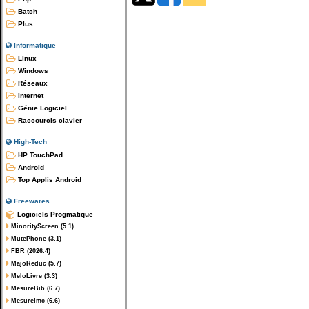
Batch
Plus...
Informatique
Linux
Windows
Réseaux
Internet
Génie Logiciel
Raccourcis clavier
High-Tech
HP TouchPad
Android
Top Applis Android
Freewares
Logiciels Progmatique
MinorityScreen (5.1)
MutePhone (3.1)
FBR (2026.4)
MajoReduc (5.7)
MeloLivre (3.3)
MesureBib (6.7)
MesureImc (6.6)