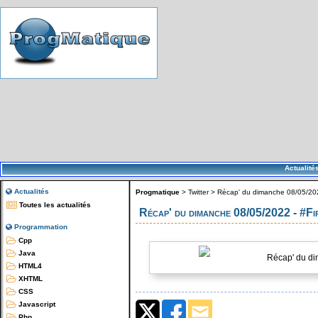
Actualité
Actualités
Progmatique
>
Twitter
>
Récap' du dimanche 08/05/202
Toutes les actualités
Récap' du dimanche 08/05/2022 - #F
Programmation
Cpp
Java
Récap' du di
HTML4
XHTML
CSS
Javascript
Php