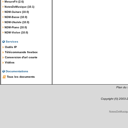
MesureFit (2.6)
NotesDeMusique (10.1)
NDM-Guitare (10.0)
NDM-Basse (10.0)
NDM-Ukulele (10.0)
NDM-Piano (10.0)
NDM-Violon (10.0)
Services
Outils IP
Télécommande freebox
Conversion d'url courte
Vidéos
Documentations
Tous les documents
Plan du s
Copyright (©) 2003
NotesDeMusique