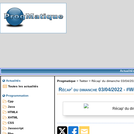
Actualité
Actualités
Progmatique
>
Twitter
>
Récap' du dimanche 03/04/2
Toutes les actualités
Récap' du dimanche 03/04/2022 - #
Programmation
Cpp
Java
Récap' du di
HTML4
XHTML
CSS
Javascript
Php