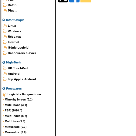
Batch
Plus...
Informatique
Linux
Windows
Réseaux
Internet
Génie Logiciel
Raccourcis clavier
High-Tech
HP TouchPad
Android
Top Applis Android
Freewares
Logiciels Progmatique
MinorityScreen (5.1)
MutePhone (3.1)
FBR (2026.4)
MajoReduc (5.7)
MeloLivre (3.3)
MesureBib (6.7)
MesureImc (6.6)