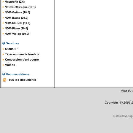
MesureFit (2.6)
NotesDeMusique (10.1)
NDM-Guitare (10.0)
NDM-Basse (10.0)
NDM-Ukulele (10.0)
NDM-Piano (10.0)
NDM-Violon (10.0)
Services
Outils IP
Télécommande freebox
Conversion d'url courte
Vidéos
Documentations
Tous les documents
Plan du s
Copyright (©) 2003
NotesDeMusique