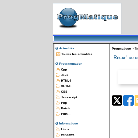
Actualités
Progmatique
>
Tw
Toutes les actualités
Récap' du 
Programmation
Cpp
Java
HTML4
XHTML
CSS
Javascript
Php
Batch
Plus...
Informatique
Linux
Windows