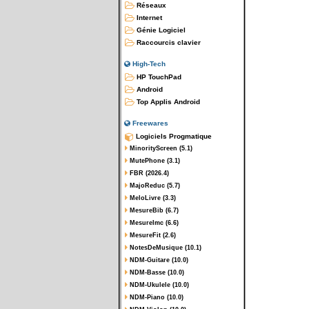
Réseaux
Internet
Génie Logiciel
Raccourcis clavier
High-Tech
HP TouchPad
Android
Top Applis Android
Freewares
Logiciels Progmatique
MinorityScreen (5.1)
MutePhone (3.1)
FBR (2026.4)
MajoReduc (5.7)
MeloLivre (3.3)
MesureBib (6.7)
MesureImc (6.6)
MesureFit (2.6)
NotesDeMusique (10.1)
NDM-Guitare (10.0)
NDM-Basse (10.0)
NDM-Ukulele (10.0)
NDM-Piano (10.0)