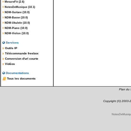
MesureFit (2.6)
NotesDeMusique (10.1)
NDM-Guitare (10.0)
NDM-Basse (10.0)
NDM-Ukulele (10.0)
NDM-Piano (10.0)
NDM-Violon (10.0)
Services
Outils IP
Télécommande freebox
Conversion d'url courte
Vidéos
Documentations
Tous les documents
Plan du s
Copyright (©) 2003
NotesDeMusique