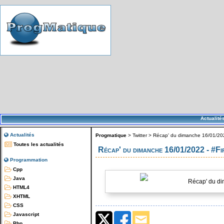
Actualité
Actualités
Progmatique
>
Twitter
>
Récap' du dimanche 16/01/202
Toutes les actualités
Récap' du dimanche 16/01/2022 - #F
Programmation
Cpp
Java
Récap' du di
HTML4
XHTML
CSS
Javascript
Php