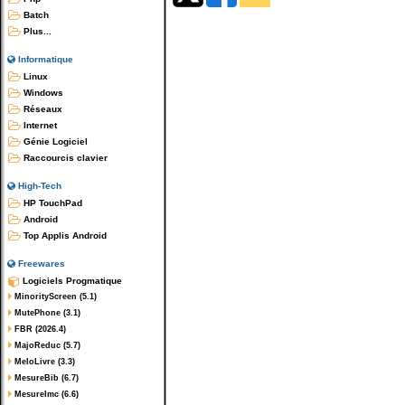
Batch
Plus...
Informatique
Linux
Windows
Réseaux
Internet
Génie Logiciel
Raccourcis clavier
High-Tech
HP TouchPad
Android
Top Applis Android
Freewares
Logiciels Progmatique
MinorityScreen (5.1)
MutePhone (3.1)
FBR (2026.4)
MajoReduc (5.7)
MeloLivre (3.3)
MesureBib (6.7)
MesureImc (6.6)