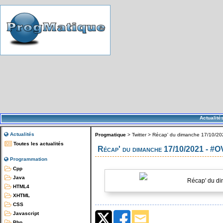
Actualité
Actualités
Progmatique
>
Twitter
>
Récap' du dimanche 17/10/2
Toutes les actualités
Récap' du dimanche 17/10/2021 - #
Programmation
Cpp
Java
Récap' du di
HTML4
XHTML
CSS
Javascript
Php