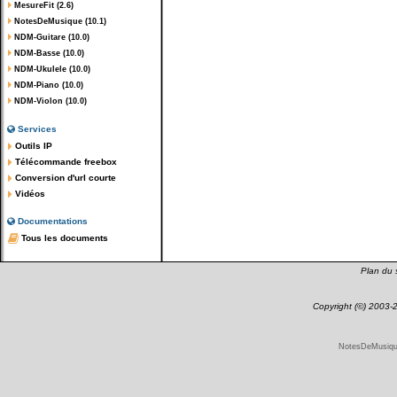
MesureFit (2.6)
NotesDeMusique (10.1)
NDM-Guitare (10.0)
NDM-Basse (10.0)
NDM-Ukulele (10.0)
NDM-Piano (10.0)
NDM-Violon (10.0)
Services
Outils IP
Télécommande freebox
Conversion d'url courte
Vidéos
Documentations
Tous les documents
Plan du s
Copyright (©) 2003
NotesDeMusique