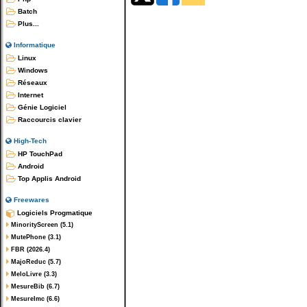
Batch
Plus...
Informatique
Linux
Windows
Réseaux
Internet
Génie Logiciel
Raccourcis clavier
High-Tech
HP TouchPad
Android
Top Applis Android
Freewares
Logiciels Progmatique
MinorityScreen (5.1)
MutePhone (3.1)
FBR (2026.4)
MajoReduc (5.7)
MeloLivre (3.3)
MesureBib (6.7)
MesureImc (6.6)