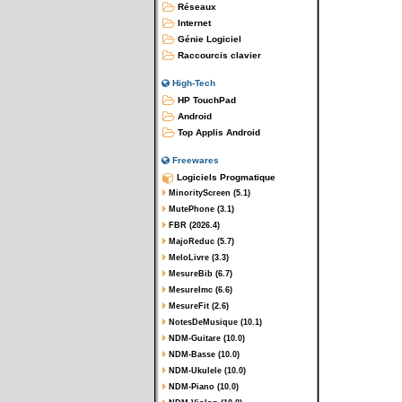
Réseaux
Internet
Génie Logiciel
Raccourcis clavier
High-Tech
HP TouchPad
Android
Top Applis Android
Freewares
Logiciels Progmatique
MinorityScreen (5.1)
MutePhone (3.1)
FBR (2026.4)
MajoReduc (5.7)
MeloLivre (3.3)
MesureBib (6.7)
MesureImc (6.6)
MesureFit (2.6)
NotesDeMusique (10.1)
NDM-Guitare (10.0)
NDM-Basse (10.0)
NDM-Ukulele (10.0)
NDM-Piano (10.0)