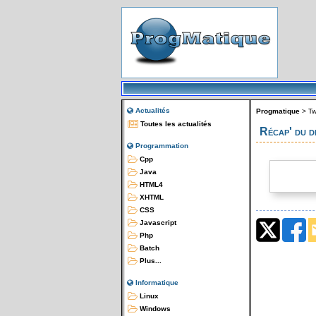
Actualités
Progmatique
>
Tw
Toutes les actualités
Récap' du 
Programmation
Cpp
Java
HTML4
XHTML
CSS
Javascript
Php
Batch
Plus...
Informatique
Linux
Windows