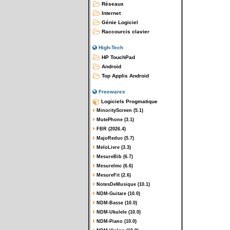
Réseaux
Internet
Génie Logiciel
Raccourcis clavier
High-Tech
HP TouchPad
Android
Top Applis Android
Freewares
Logiciels Progmatique
MinorityScreen (5.1)
MutePhone (3.1)
FBR (2026.4)
MajoReduc (5.7)
MeloLivre (3.3)
MesureBib (6.7)
MesureImc (6.6)
MesureFit (2.6)
NotesDeMusique (10.1)
NDM-Guitare (10.0)
NDM-Basse (10.0)
NDM-Ukulele (10.0)
NDM-Piano (10.0)