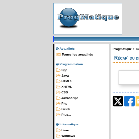
Actualités
Progmatique
>
Tw
Toutes les actualités
Récap' du 
Programmation
Cpp
Java
HTML4
XHTML
CSS
Javascript
Php
Batch
Plus...
Informatique
Linux
Windows