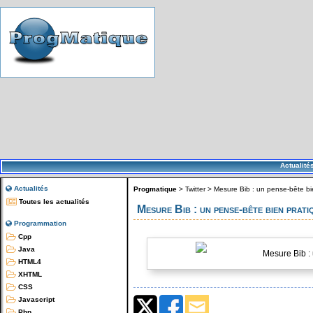
Actualité
Actualités
Progmatique
>
Twitter
>
Mesure Bib : un pense-bête bie
Toutes les actualités
Mesure Bib : un pense-bête bien prati
Programmation
Cpp
Java
Mesure Bib : 
HTML4
XHTML
CSS
Javascript
Php