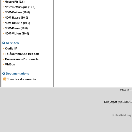
MesureFit (2.6)
NotesDeMusique (10.1)
NDM-Guitare (10.0)
NDM-Basse (10.0)
NDM-Ukulele (10.0)
NDM-Piano (10.0)
NDM-Violon (10.0)
Services
Outils IP
Télécommande freebox
Conversion d'url courte
Vidéos
Documentations
Tous les documents
Plan du s
Copyright (©) 2003
NotesDeMusique