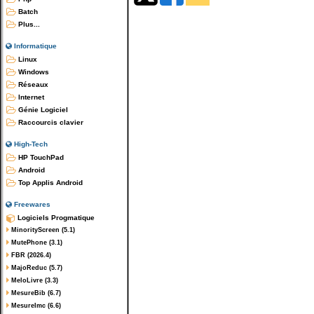
Batch
Plus...
Informatique
Linux
Windows
Réseaux
Internet
Génie Logiciel
Raccourcis clavier
High-Tech
HP TouchPad
Android
Top Applis Android
Freewares
Logiciels Progmatique
MinorityScreen (5.1)
MutePhone (3.1)
FBR (2026.4)
MajoReduc (5.7)
MeloLivre (3.3)
MesureBib (6.7)
MesureImc (6.6)