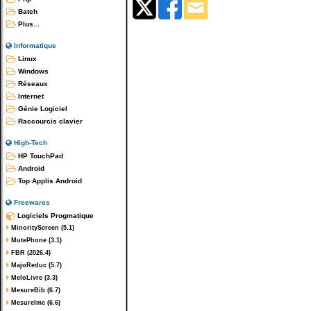
Batch
Plus...
Informatique
Linux
Windows
Réseaux
Internet
Génie Logiciel
Raccourcis clavier
High-Tech
HP TouchPad
Android
Top Applis Android
Freewares
Logiciels Progmatique
MinorityScreen (5.1)
MutePhone (3.1)
FBR (2026.4)
MajoReduc (5.7)
MeloLivre (3.3)
MesureBib (6.7)
MesureImc (6.6)