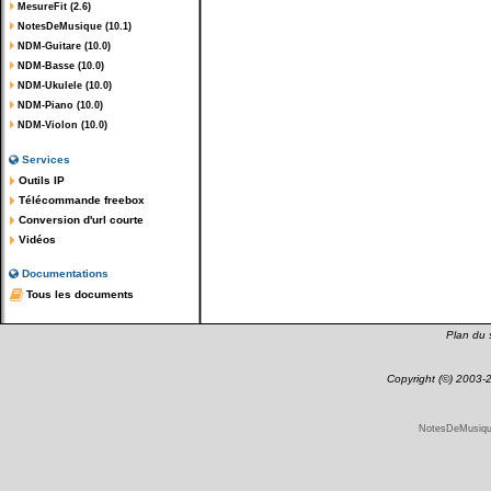
MesureFit (2.6)
NotesDeMusique (10.1)
NDM-Guitare (10.0)
NDM-Basse (10.0)
NDM-Ukulele (10.0)
NDM-Piano (10.0)
NDM-Violon (10.0)
Services
Outils IP
Télécommande freebox
Conversion d'url courte
Vidéos
Documentations
Tous les documents
Plan du s
Copyright (©) 2003
NotesDeMusique