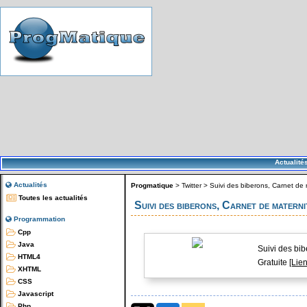
Actualité
Actualités
Progmatique
>
Twitter
>
Suivi des biberons, Carnet de
Toutes les actualités
Suivi des biberons, Carnet de mater
Programmation
Cpp
Java
Suivi des bib
HTML4
Gratuite
[Lien
XHTML
CSS
Javascript
Php