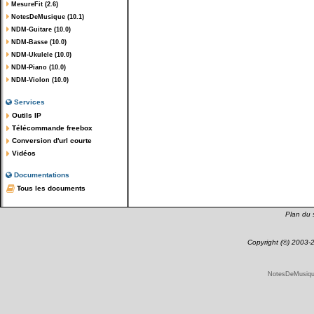
MesureFit (2.6)
NotesDeMusique (10.1)
NDM-Guitare (10.0)
NDM-Basse (10.0)
NDM-Ukulele (10.0)
NDM-Piano (10.0)
NDM-Violon (10.0)
Services
Outils IP
Télécommande freebox
Conversion d'url courte
Vidéos
Documentations
Tous les documents
Plan du s
Copyright (©) 2003
NotesDeMusique