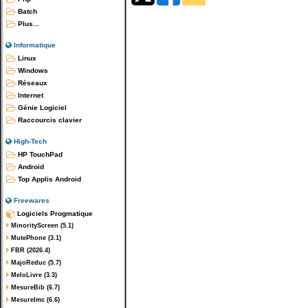
Batch
Plus...
Informatique
Linux
Windows
Réseaux
Internet
Génie Logiciel
Raccourcis clavier
High-Tech
HP TouchPad
Android
Top Applis Android
Freewares
Logiciels Progmatique
MinorityScreen (5.1)
MutePhone (3.1)
FBR (2026.4)
MajoReduc (5.7)
MeloLivre (3.3)
MesureBib (6.7)
MesureImc (6.6)