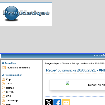
Actualité
Actualités
Progmatique
>
Twitter
>
Récap' du dimanche 20/06/20
Toutes les actualités
Récap' du dimanche 20/06/2021 - #
Programmation
Cpp
Java
Récap' du di
HTML4
XHTML
CSS
Javascript
Php