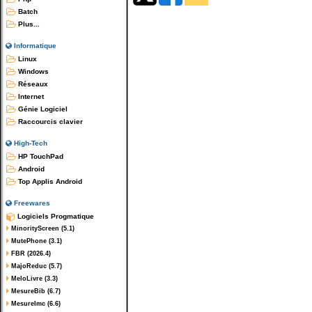
Batch
Plus...
Informatique
Linux
Windows
Réseaux
Internet
Génie Logiciel
Raccourcis clavier
High-Tech
HP TouchPad
Android
Top Applis Android
Freewares
Logiciels Progmatique
MinorityScreen (5.1)
MutePhone (3.1)
FBR (2026.4)
MajoReduc (5.7)
MeloLivre (3.3)
MesureBib (6.7)
MesureImc (6.6)