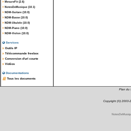
MesureFit (2.6)
NotesDeMusique (10.1)
NDM-Guitare (10.0)
NDM-Basse (10.0)
NDM-Ukulele (10.0)
NDM-Piano (10.0)
NDM-Violon (10.0)
Services
Outils IP
Télécommande freebox
Conversion d'url courte
Vidéos
Documentations
Tous les documents
Plan du s
Copyright (©) 2003
NotesDeMusique