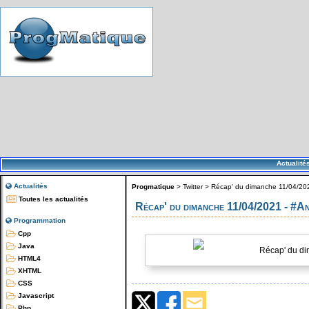
Actualité
Actualités
Progmatique
>
Twitter
>
Récap' du dimanche 11/04/202
Toutes les actualités
Récap' du dimanche 11/04/2021 - #A
Programmation
Cpp
Java
Récap' du di
HTML4
XHTML
CSS
Javascript
Php