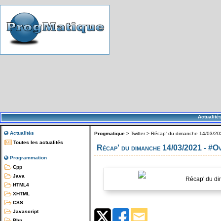
Actualité
Actualités
Progmatique
>
Twitter
>
Récap' du dimanche 14/03/20
Toutes les actualités
Récap' du dimanche 14/03/2021 - #
Programmation
Cpp
Java
Récap' du di
HTML4
XHTML
CSS
Javascript
Php