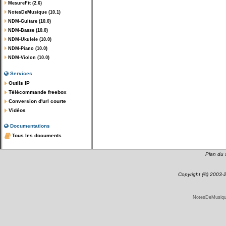
MesureFit (2.6)
NotesDeMusique (10.1)
NDM-Guitare (10.0)
NDM-Basse (10.0)
NDM-Ukulele (10.0)
NDM-Piano (10.0)
NDM-Violon (10.0)
Services
Outils IP
Télécommande freebox
Conversion d'url courte
Vidéos
Documentations
Tous les documents
Plan du s
Copyright (©) 2003
NotesDeMusique