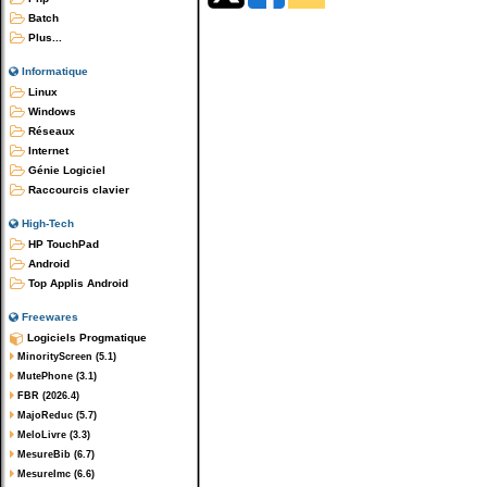
Batch
Plus...
Informatique
Linux
Windows
Réseaux
Internet
Génie Logiciel
Raccourcis clavier
High-Tech
HP TouchPad
Android
Top Applis Android
Freewares
Logiciels Progmatique
MinorityScreen (5.1)
MutePhone (3.1)
FBR (2026.4)
MajoReduc (5.7)
MeloLivre (3.3)
MesureBib (6.7)
MesureImc (6.6)